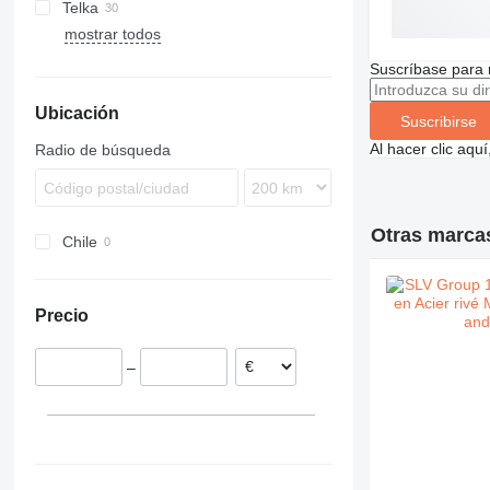
Telka
mostrar todos
Suscríbase para 
Ubicación
Suscribirse
Al hacer clic aq
Radio de búsqueda
Otras marca
Chile
Precio
–