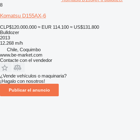
8
Komatsu D155AX-6
CLP$120.000.000
≈ EUR 114.100
≈ US$131.800
Bulldozer
2013
12.268 m/h
Chile, Coquimbo
www.be-market.com
Contacte con el vendedor
¿Vende vehículos o maquinaria?
¡Hagalo con nosotros!
Publicar el anuncio