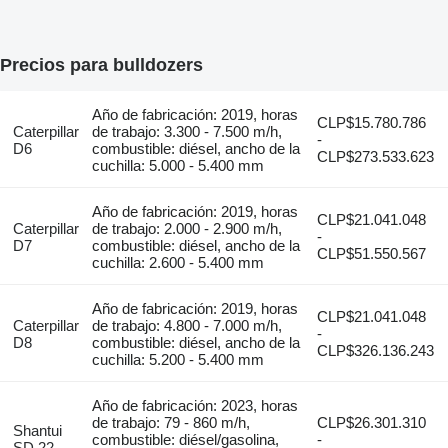
Precios para bulldozers
Año de fabricación: 2019, horas
CLP$15.780.786
Caterpillar
de trabajo: 3.300 - 7.500 m/h,
-
D6
combustible: diésel, ancho de la
CLP$273.533.623
cuchilla: 5.000 - 5.400 mm
Año de fabricación: 2019, horas
CLP$21.041.048
Caterpillar
de trabajo: 2.000 - 2.900 m/h,
-
D7
combustible: diésel, ancho de la
CLP$51.550.567
cuchilla: 2.600 - 5.400 mm
Año de fabricación: 2019, horas
CLP$21.041.048
Caterpillar
de trabajo: 4.800 - 7.000 m/h,
-
D8
combustible: diésel, ancho de la
CLP$326.136.243
cuchilla: 5.200 - 5.400 mm
Año de fabricación: 2023, horas
de trabajo: 79 - 860 m/h,
CLP$26.301.310
Shantui
combustible: diésel/gasolina,
-
SD 22