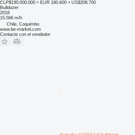
CLP$190.000.000
≈ EUR 180.600
≈ US$208.700
Bulldozer
2018
15.566 m/h
Chile, Coquimbo
www.be-market.com
Contacte con el vendedor
Komatsu D155AX-6 bulldozer