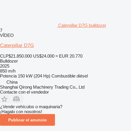
Caterpillar D7G bulldozer
7
VÍDEO
Caterpillar D7G
CLP$21.850.000
US$24.000
≈ EUR 20.770
Bulldozer
2025
850 m/h
Potencia
150 kW (204 Hp)
Combustible
diésel
China
Shanghai Qirong Machinery Trading Co., Ltd
Contacte con el vendedor
¿Vende vehículos o maquinaria?
¡Hagalo con nosotros!
Publicar el anuncio