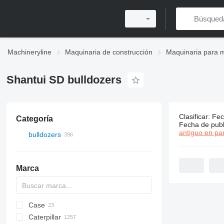
Machineryline
Maquinaria de construcción
Maquinaria para m
Shantui SD bulldozers
Clasificar
:
Fec
Categoría
394 anunci
Fecha de publ
antiguo en par
bulldozers
Marca
Case
Caterpillar
1650