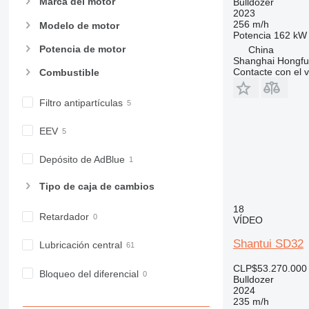
Marca del motor
Bulldozer
2023
256 m/h
Modelo de motor
Potencia
162 kW 
Potencia de motor
China
Shanghai Hongfur
Contacte con el 
Combustible
Filtro antipartículas
EEV
Depósito de AdBlue
Tipo de caja de cambios
18
Retardador
VÍDEO
Shantui SD32
Lubricación central
CLP$53.270.000
Bloqueo del diferencial
Bulldozer
2024
235 m/h