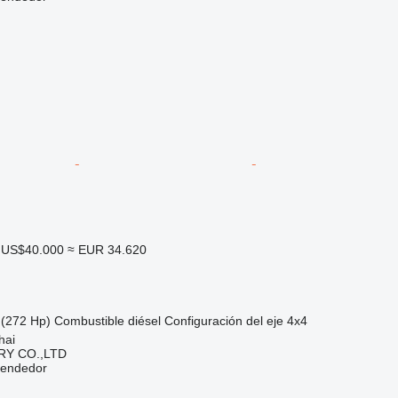
US$40.000
≈ EUR 34.620
(272 Hp)
Combustible
diésel
Configuración del eje
4x4
hai
Y CO.,LTD
vendedor