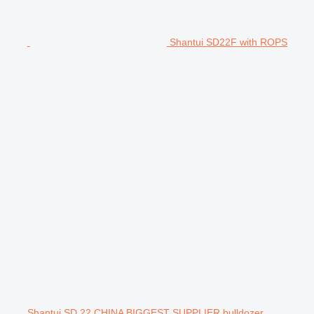
Shantui SD22F with ROPS
Shantui SD 22 CHINA BIGGEST SUPPLIER bulldozer