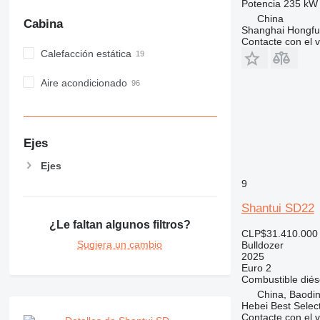
Potencia
235 kW 
China
Cabina
Shanghai Hongfur
Contacte con el 
Calefacción estática
Aire acondicionado
Ejes
Ejes
9
Shantui SD22
¿Le faltan algunos filtros?
CLP$31.410.000
Sugiera un cambio
Bulldozer
2025
Euro 2
Combustible
diés
China, Baodin
Hebei Best Selec
Contacte con el 