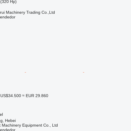
(320 Hp)
ui Machinery Trading Co.,Ltd
vendedor
US$34.500
≈ EUR 29.860
el
g, Hebei
t Machinery Equipment Co., Ltd
vendedor