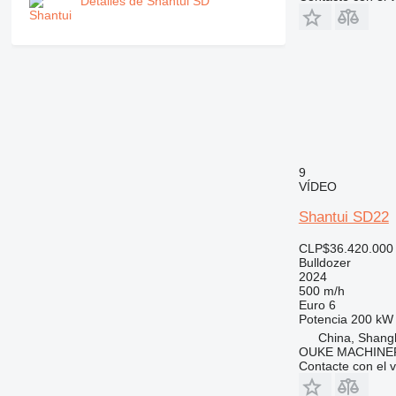
Detalles de Shantui SD
9
VÍDEO
Shantui SD22
CLP$36.420.000
Bulldozer
2024
500 m/h
Euro 6
Potencia
200 kW 
China, Shang
OUKE MACHINER
Contacte con el 