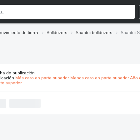
ovimiento de tierra
Bulldozers
Shantui bulldozers
Shantui 
ha de publicación
os:
Shantui SD bulldozers
icación
Más caro en parte superior
Menos caro en parte superior
Año d
te superior