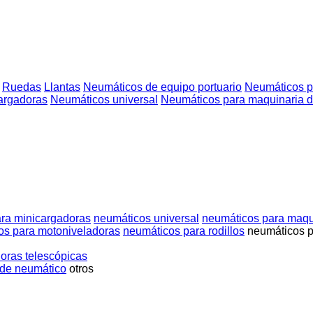
Ruedas
Llantas
Neumáticos de equipo portuario
Neumáticos p
argadoras
Neumáticos universal
Neumáticos para maquinaria d
ra minicargadoras
neumáticos universal
neumáticos para maqu
os para motoniveladoras
neumáticos para rodillos
neumáticos p
oras telescópicas
de neumático
otros