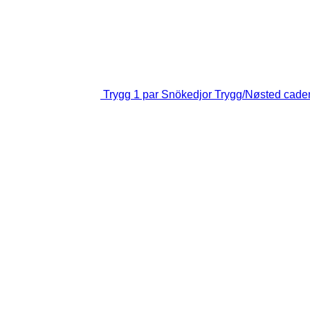
Trygg 1 par Snökedjor Trygg/Nøsted cade