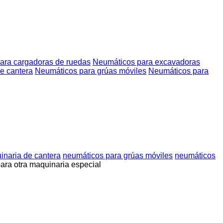
ara cargadoras de ruedas
Neumáticos para excavadoras
e cantera
Neumáticos para grúas móviles
Neumáticos para
inaria de cantera
neumáticos para grúas móviles
neumáticos
ara otra maquinaria especial