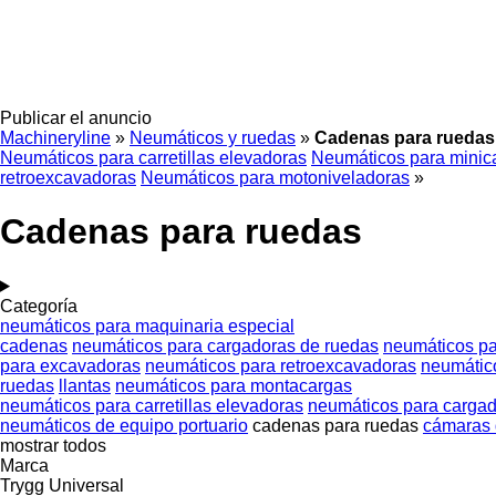
Publicar el anuncio
Machineryline
»
Neumáticos y ruedas
»
Cadenas para ruedas
Neumáticos para carretillas elevadoras
Neumáticos para minic
retroexcavadoras
Neumáticos para motoniveladoras
»
Cadenas para ruedas
Categoría
neumáticos para maquinaria especial
cadenas
neumáticos para cargadoras de ruedas
neumáticos pa
para excavadoras
neumáticos para retroexcavadoras
neumátic
ruedas
llantas
neumáticos para montacargas
neumáticos para carretillas elevadoras
neumáticos para cargad
neumáticos de equipo portuario
cadenas para ruedas
cámaras 
mostrar todos
Marca
Trygg
Universal