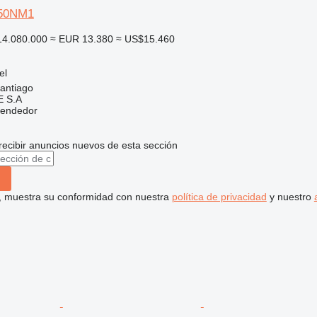
P50NM1
4.080.000
≈ EUR 13.380
≈ US$15.460
el
santiago
 S.A
vendedor
recibir anuncios nuevos de esta sección
uí, muestra su conformidad con nuestra
política de privacidad
y nuestro