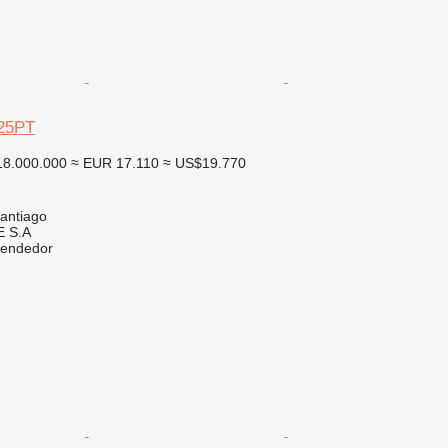
P25PT
8.000.000
≈ EUR 17.110
≈ US$19.770
santiago
 S.A
vendedor