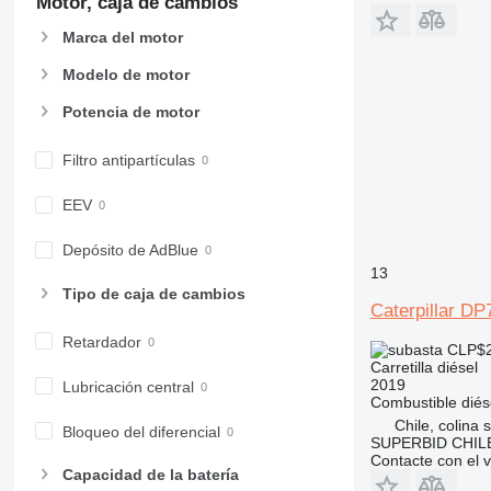
Motor, caja de cambios
Marca del motor
Modelo de motor
Potencia de motor
Filtro antipartículas
EEV
Depósito de AdBlue
13
Tipo de caja de cambios
Caterpillar D
Retardador
CLP$2
Carretilla diésel
2019
Lubricación central
Combustible
diés
Chile, colina 
Bloqueo del diferencial
SUPERBID CHILE
Contacte con el 
Capacidad de la batería