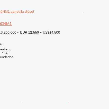
P50NM1
3.200.000
≈ EUR 12.550
≈ US$14.500
el
santiago
 S.A
vendedor