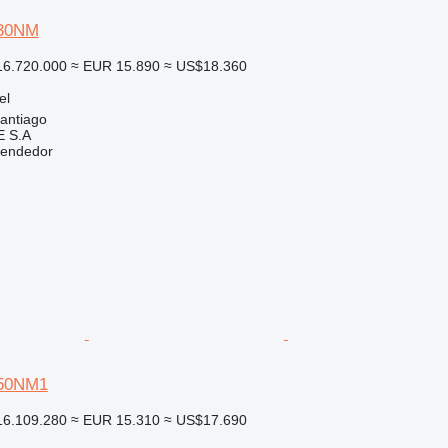
P30NM
6.720.000
≈ EUR 15.890
≈ US$18.360
el
santiago
 S.A
vendedor
P50NM1
6.109.280
≈ EUR 15.310
≈ US$17.690