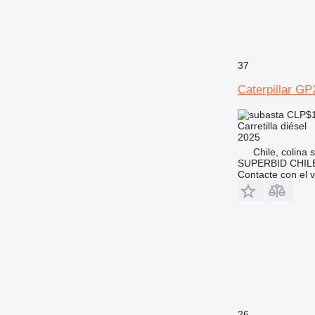
37
Caterpillar G
CLP$1
Carretilla diésel
2025
Chile, colina 
SUPERBID CHILE
Contacte con el 
26