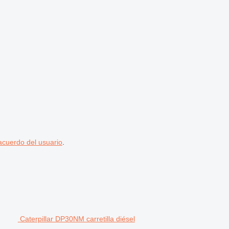
acuerdo del usuario
.
Caterpillar DP30NM carretilla diésel