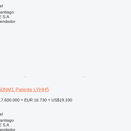
el
santiago
 S.A
vendedor
P50NM1 Patente LYHH5
7.600.000
≈ EUR 16.730
≈ US$19.330
el
santiago
 S.A
vendedor