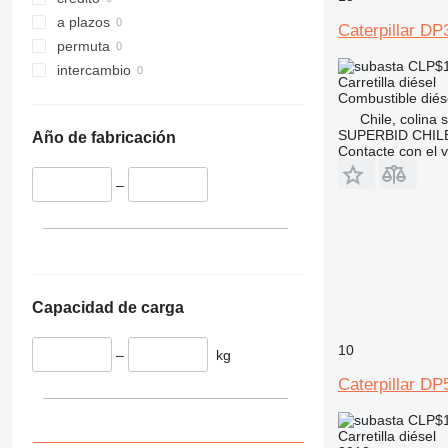
a plazos
Caterpillar D
permuta
CLP$1
intercambio
Carretilla diésel
Combustible
diés
Chile, colina 
SUPERBID CHILE
Año de fabricación
Contacte con el 
–
Capacidad de carga
10
–
kg
Caterpillar D
CLP$1
Carretilla diésel