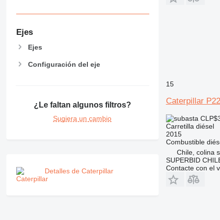
Ejes
Ejes
Configuración del eje
15
Caterpillar P2
¿Le faltan algunos filtros?
CLP$3
Sugiera un cambio
Carretilla diésel
2015
Combustible
diés
Chile, colina 
SUPERBID CHILE
Contacte con el 
Detalles de Caterpillar