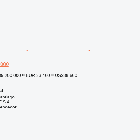
2000
5.200.000
≈ EUR 33.460
≈ US$38.660
el
santiago
 S.A
vendedor