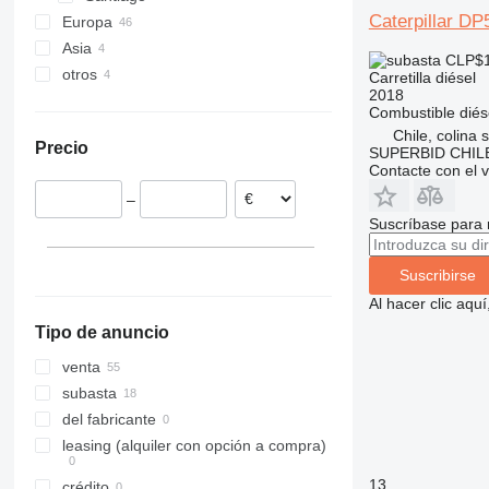
Caterpillar D
Europa
Asia
Países Bajos
CLP$1
otros
España
China
Carretilla diésel
2018
Italia
Emiratos Árabes Unidos
México
Combustible
diés
Polonia
Chile, colina 
Precio
SUPERBID CHILE
Noruega
Contacte con el 
Bélgica
–
Francia
Suscríbase para 
Rumanía
mostrar todos
Suscribirse
Al hacer clic aq
Tipo de anuncio
venta
subasta
del fabricante
leasing (alquiler con opción a compra)
13
crédito