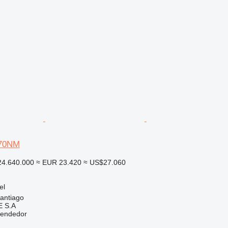
P70NM
4.640.000
≈ EUR 23.420
≈ US$27.060
el
santiago
 S.A
vendedor