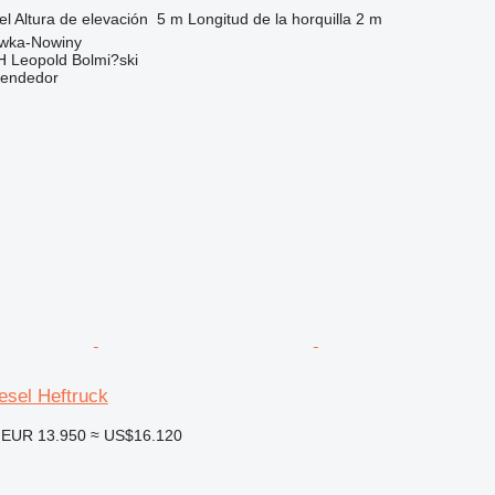
el
Altura de elevación
5 m
Longitud de la horquilla
2 m
ówka-Nowiny
H Leopold Bolmi?ski
vendedor
iesel Heftruck
EUR 13.950
≈ US$16.120