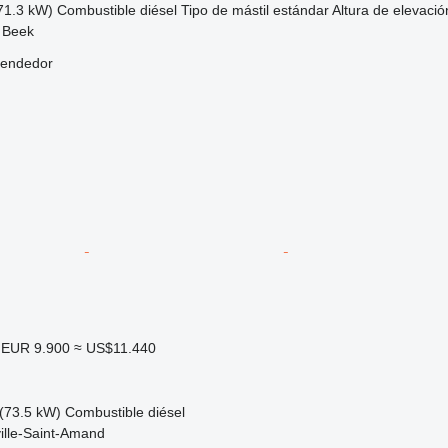
71.3 kW)
Combustible
diésel
Tipo de mástil
estándar
Altura de elevació
 Beek
vendedor
EUR 9.900
≈ US$11.440
(73.5 kW)
Combustible
diésel
ille-Saint-Amand