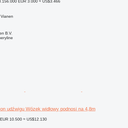
.156.000
EUR 3.000
≈ US$3.466
 Vianen
en B.V.
eryline
8 ton udźwigu Wózek widłowy podnosi na 4,8m
EUR 10.500
≈ US$12.130