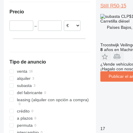
Still R50-15
Países Bajos
R70-60
RX 70-35
Precio
Polonia
R70-70
RX 70-40
CLP$1
Croacia
R70-80
RX 70-45
Carretilla diésel
–
Países Bajos,
Francia
RX 70-50
Eslovaquia
RX 70-60
Lituania
RX 70-80
Troostwijk Veiling
Austria
8
años en Machin
Tipo de anuncio
¿Vende vehículo
¡Hagalo con noso
venta
Publicar el a
alquiler
subasta
del fabricante
leasing (alquiler con opción a compra)
crédito
a plazos
permuta
17
intercambio