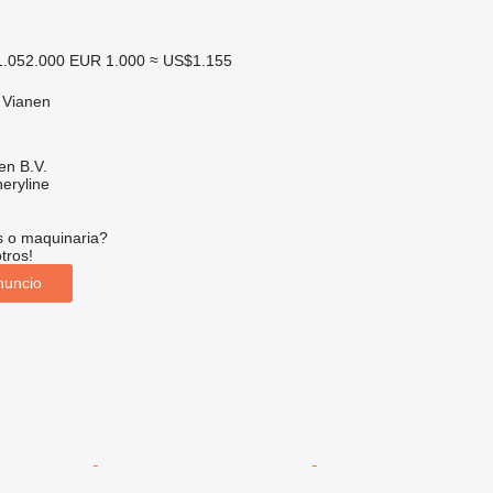
.052.000
EUR 1.000
≈ US$1.155
 Vianen
en B.V.
eryline
s o maquinaria?
tros!
nuncio