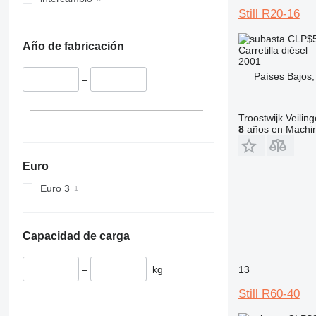
Still R20-16
CLP$5
Año de fabricación
Carretilla diésel
2001
Países Bajos,
–
Troostwijk Veiling
8
años en Machin
Euro
Euro 3
Capacidad de carga
–
kg
13
Still R60-40