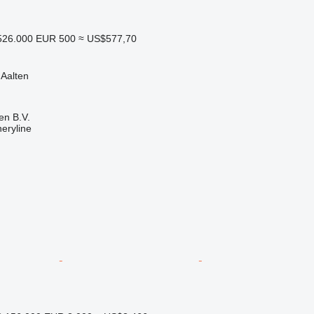
26.000
EUR 500
≈ US$577,70
 Aalten
en B.V.
eryline