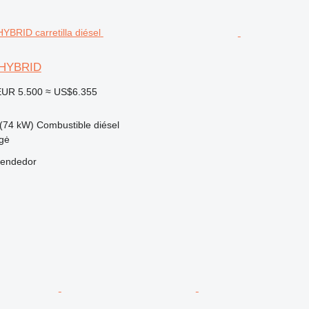
0 HYBRID
EUR 5.500
≈ US$6.355
(74 kW)
Combustible
diésel
ngė
vendedor