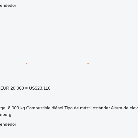
vendedor
EUR 20.000
≈ US$23.110
rga
8.000 kg
Combustible
diésel
Tipo de mástil
estándar
Altura de ele
mburg
vendedor