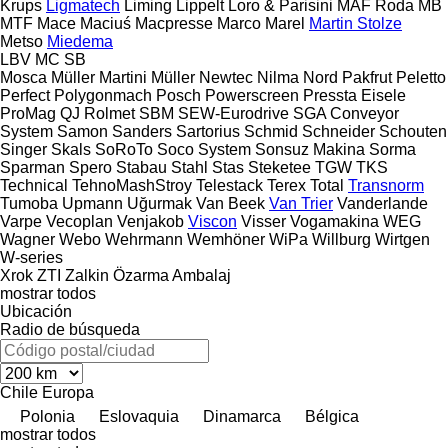
Krups
Ligmatech
Liming
Lippelt
Loro & Parisini
MAF Roda
MB
MTF
Mace
Maciuś
Macpresse
Marco
Marel
Martin Stolze
Metso
Miedema
LBV
MC
SB
Mosca
Müller Martini
Müller
Newtec
Nilma
Nord
Pakfrut
Peletto
Perfect
Polygonmach
Posch
Powerscreen
Pressta Eisele
ProMag
QJ
Rolmet
SBM
SEW-Eurodrive
SGA Conveyor
System
Samon
Sanders
Sartorius
Schmid
Schneider
Schouten
Singer
Skals
SoRoTo
Soco System
Sonsuz Makina
Sorma
Sparman
Spero
Stabau
Stahl
Stas
Steketee
TGW
TKS
Technical
TehnoMashStroy
Telestack
Terex
Total
Transnorm
Tumoba
Upmann
Uğurmak
Van Beek
Van Trier
Vanderlande
Varpe
Vecoplan
Venjakob
Viscon
Visser
Vogamakina
WEG
Wagner
Webo
Wehrmann
Wemhöner
WiPa
Willburg
Wirtgen
W-series
Xrok
ZTI
Zalkin
Özarma Ambalaj
mostrar todos
Ubicación
Radio de búsqueda
Chile
Europa
Polonia
Eslovaquia
Dinamarca
Bélgica
mostrar todos