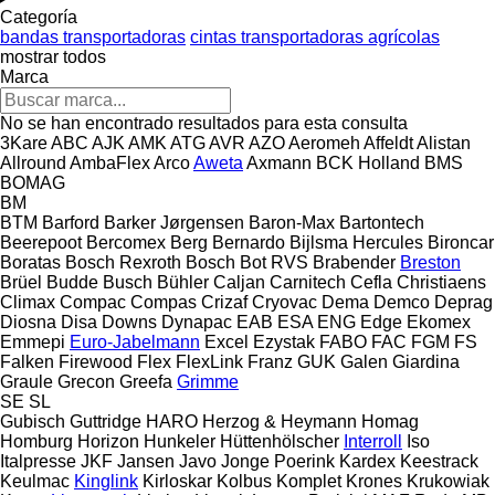
Categoría
bandas transportadoras
cintas transportadoras agrícolas
mostrar todos
Marca
No se han encontrado resultados para esta consulta
3Kare
ABC
AJK
AMK
ATG
AVR
AZO
Aeromeh
Affeldt
Alistan
Allround
AmbaFlex
Arco
Aweta
Axmann
BCK Holland
BMS
BOMAG
BM
BTM
Barford
Barker Jørgensen
Baron-Max
Bartontech
Beerepoot
Bercomex
Berg
Bernardo
Bijlsma Hercules
Bironcar
Boratas
Bosch Rexroth
Bosch
Bot RVS
Brabender
Breston
Brüel
Budde
Busch
Bühler
Caljan
Carnitech
Cefla
Christiaens
Climax
Compac
Compas
Crizaf
Cryovac
Dema
Demco
Deprag
Diosna
Disa
Downs
Dynapac
EAB
ESA ENG
Edge
Ekomex
Emmepi
Euro-Jabelmann
Excel
Ezystak
FABO
FAC
FGM
FS
Falken
Firewood
Flex
FlexLink
Franz
GUK
Galen
Giardina
Graule
Grecon
Greefa
Grimme
SE
SL
Gubisch
Guttridge
HARO
Herzog & Heymann
Homag
Homburg
Horizon
Hunkeler
Hüttenhölscher
Interroll
Iso
Italpresse
JKF
Jansen
Javo
Jonge Poerink
Kardex
Keestrack
Keulmac
Kinglink
Kirloskar
Kolbus
Komplet
Krones
Krukowiak