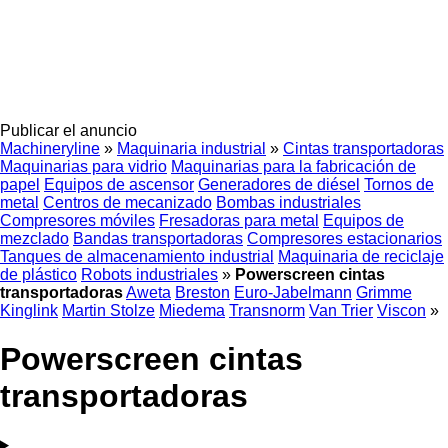
Publicar el anuncio
Machineryline
»
Maquinaria industrial
»
Cintas transportadoras
Maquinarias para vidrio
Maquinarias para la fabricación de
papel
Equipos de ascensor
Generadores de diésel
Tornos de
metal
Centros de mecanizado
Bombas industriales
Compresores móviles
Fresadoras para metal
Equipos de
mezclado
Bandas transportadoras
Compresores estacionarios
Tanques de almacenamiento industrial
Maquinaria de reciclaje
de plástico
Robots industriales
»
Powerscreen cintas
transportadoras
Aweta
Breston
Euro-Jabelmann
Grimme
Kinglink
Martin Stolze
Miedema
Transnorm
Van Trier
Viscon
»
Powerscreen cintas
transportadoras