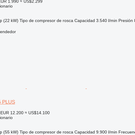
EUR 1.990
≈ US$2.299
ionario
p (22 kW)
Tipo de compresor
de rosca
Capacidad
3.540 l/min
Presión
vendedor
55 PLUS
EUR 12.200
≈ US$14.100
ionario
p (55 kW)
Tipo de compresor
de rosca
Capacidad
9.900 l/min
Frecuenc