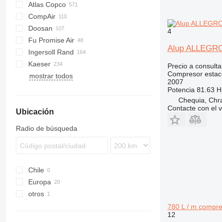
Atlas Copco
CompAir
DrillAir
XAS
PDP
PA
C-series
CPS
Doosan
E-Air
M-series
C-series
SC
F2L912
4
Fu Promise Air
GA
DLT
B-series
Alup ALLEGR
Ingersoll Rand
LF
DS
G-series
Citymaster
MC
Kaeser
LT
H-series
G-series
Precio a consulta
Compresor estac
mostrar todos
QAX
P-series
AS
D-series
MIC
MAK
MDVN
W-series
38K
2007
XAHS
R-series
ESD
K-series
65K
Potencia
81.63 H
XAS
T-series
M-series
L-series
185
Chequia, Chr
Contacte con el 
Ubicación
XATS
VHP
SK
M-series
260
XAVS
XHP
SM
600
Radio de búsqueda
XRHS
900
XRVS
ZT
Chile
Europa
otros
Estonia
Polonia
Ucrania
780 L / m compre
12
Países Bajos