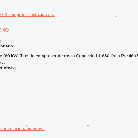
O 60
r
ionario
p (60 kW)
Tipo de compresor
de rosca
Capacidad
1.630 l/min
Presión
ast
vendedor
sor estacionario nuevo