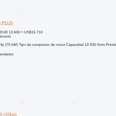
75 PLUS
EUR 13.600
≈ US$15.710
ionario
Hp (75 kW)
Tipo de compresor
de rosca
Capacidad
10.930 l/min
Presi
vendedor
0 (37kw)