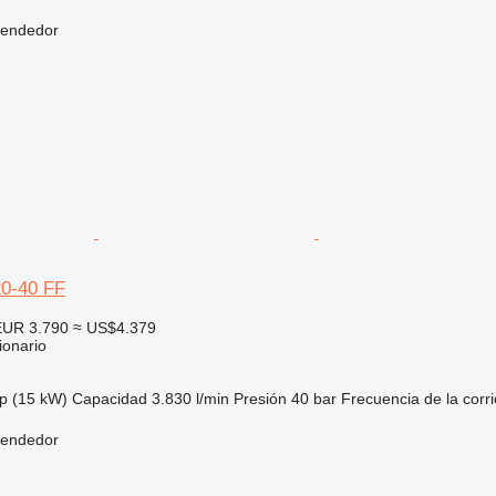
vendedor
0-40 FF
EUR 3.790
≈ US$4.379
ionario
p (15 kW)
Capacidad
3.830 l/min
Presión
40 bar
Frecuencia de la corr
vendedor