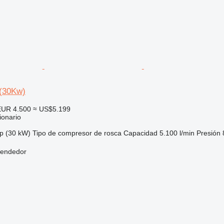
 (30Kw)
EUR 4.500
≈ US$5.199
ionario
p (30 kW)
Tipo de compresor
de rosca
Capacidad
5.100 l/min
Presión
vendedor