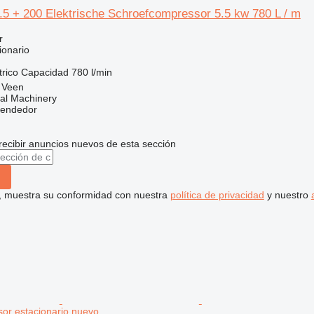
.5 + 200 Elektrische Schroefcompressor 5.5 kw 780 L / m
r
ionario
trico
Capacidad
780 l/min
 Veen
al Machinery
vendedor
recibir anuncios nuevos de esta sección
uí, muestra su conformidad con nuestra
política de privacidad
y nuestro
or estacionario nuevo