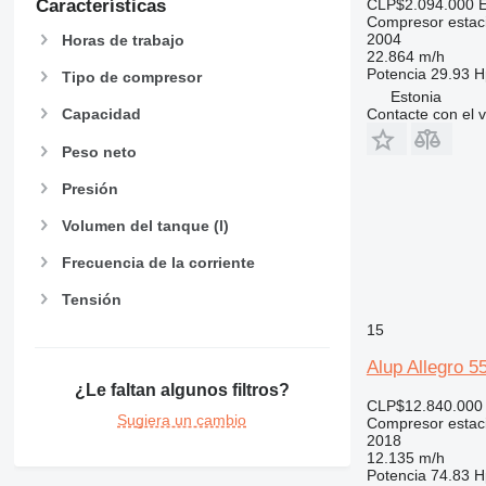
CLP$2.094.000
Características
Compresor estac
2004
Horas de trabajo
22.864 m/h
Potencia
29.93 H
Tipo de compresor
Estonia
Contacte con el 
Capacidad
Peso neto
Presión
Volumen del tanque (l)
Frecuencia de la corriente
Tensión
15
Alup Allegro 
¿Le faltan algunos filtros?
CLP$12.840.000
Sugiera un cambio
Compresor estac
2018
12.135 m/h
Potencia
74.83 H