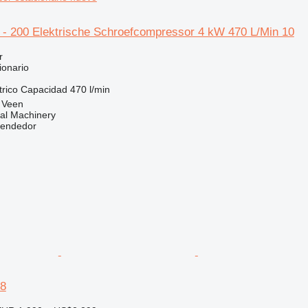
5 - 200 Elektrische Schroefcompressor 4 kW 470 L/Min 10
r
ionario
trico
Capacidad
470 l/min
 Veen
al Machinery
vendedor
08