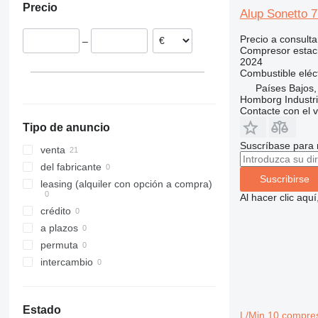
Precio
Chequia
Alup Sonetto 7
Italia
Precio a consulta
–
Alemania
Compresor estac
2024
Combustible
eléc
Países Bajos,
Homborg Industri
Contacte con el 
Tipo de anuncio
Suscríbase para 
venta
del fabricante
Suscribirse
leasing (alquiler con opción a compra)
Al hacer clic aq
crédito
a plazos
permuta
intercambio
Estado
L/Min 10 compres