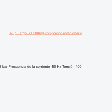
Alup Largo 30 (30Kw) compresor estacionario
8 bar
Frecuencia de la corriente
50 Hz
Tensión
400