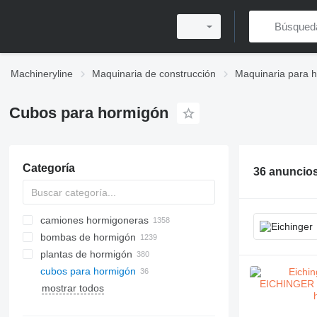
Machineryline
Maquinaria de construcción
Maquinaria para 
Cubos para hormigón
Categoría
36 anuncio
camiones hormigoneras
bombas de hormigón
plantas de hormigón
cubos para hormigón
plantas de hormigón móviles
mostrar todos
plantas de hormigón estacionarias
plantas de hormigón compactas