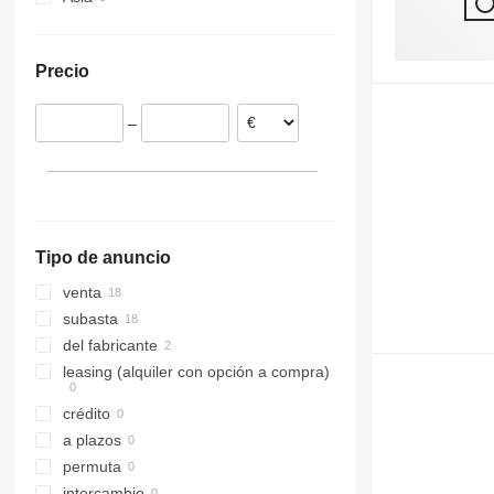
España
Turquía
Noruega
Uzbekistán
Precio
Países Bajos
Suecia
–
Francia
Eslovaquia
Lituania
mostrar todos
Tipo de anuncio
venta
subasta
del fabricante
leasing (alquiler con opción a compra)
crédito
a plazos
permuta
intercambio