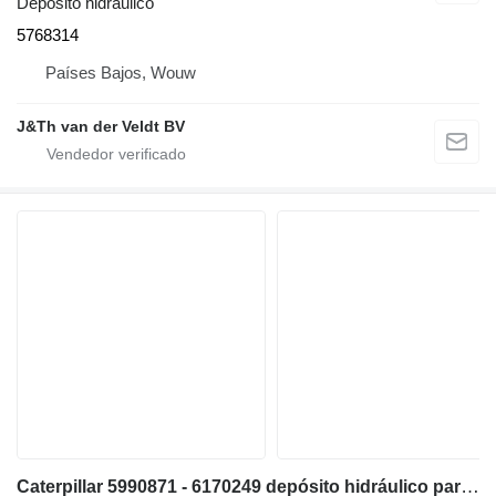
Depósito hidráulico
5768314
Países Bajos, Wouw
J&Th van der Veldt BV
Caterpillar 5990871 - 6170249 depósito hidráulico para Caterpillar D6 D6XE bulldozer