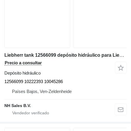
Liebherr tank 12566099 depósito hidráulico para Liebherr A918, A920, LH22 C, LH22 M, LH 24M, LH26 EC, LH26 EM, LH26 M excavadora
Precio a consultar
Depósito hidráulico
12566099 10222393 10045286
Países Bajos, Ven-Zeldenheide
NH Sales B.V.