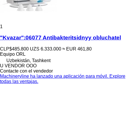
1
"Kvazar":06077 Antibakteritsidnyy obluchatel
CLP$485.800
UZS 6.333.000
≈ EUR 461,80
Equipo ORL
Uzbekistán, Tashkent
U VENDOR OOO
Contacte con el vendedor
Machineryline ha lanzado una aplicación para móvil. Explore
todas las ventajas.