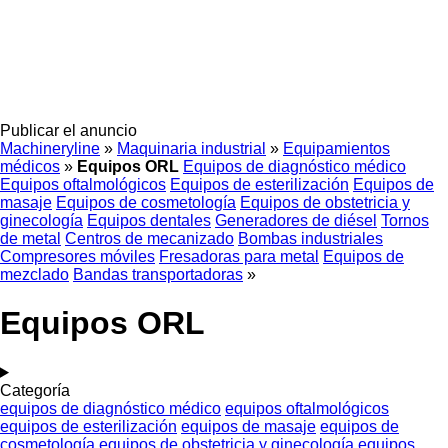
Publicar el anuncio
Machineryline
»
Maquinaria industrial
»
Equipamientos
médicos
»
Equipos ORL
Equipos de diagnóstico médico
Equipos oftalmológicos
Equipos de esterilización
Equipos de
masaje
Equipos de cosmetología
Equipos de obstetricia y
ginecología
Equipos dentales
Generadores de diésel
Tornos
de metal
Centros de mecanizado
Bombas industriales
Compresores móviles
Fresadoras para metal
Equipos de
mezclado
Bandas transportadoras
»
Equipos ORL
Categoría
equipos de diagnóstico médico
equipos oftalmológicos
equipos de esterilización
equipos de masaje
equipos de
cosmetología
equipos de obstetricia y ginecología
equipos