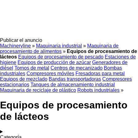
Publicar el anuncio
Machineryline
»
Maquinaria industrial
»
Maquinaria de
procesamiento de alimentos
»
Equipos de procesamiento de
lácteos
Equipos de procesamiento de pescado
Estaciones de
higiene
Equipos de producción de azúcar
Generadores de
diésel
Tornos de metal
Centros de mecanizado
Bombas
industriales
Compresores móviles
Fresadoras para metal
Equipos de mezclado
Bandas transportadoras
Compresores
estacionarios
Tanques de almacenamiento industrial
Maquinaria de reciclaje de plástico
Robots industriales
»
Equipos de procesamiento
de lácteos
Categoría