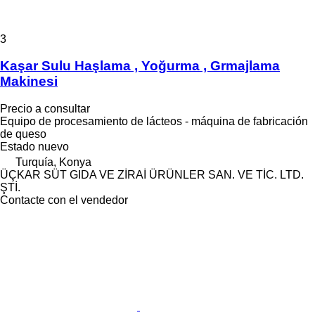
3
Kaşar Sulu Haşlama , Yoğurma , Grmajlama
Makinesi
Precio a consultar
Equipo de procesamiento de lácteos - máquina de fabricación
de queso
Estado
nuevo
Turquía, Konya
ÜÇKAR SÜT GIDA VE ZİRAİ ÜRÜNLER SAN. VE TİC. LTD.
ŞTİ.
Contacte con el vendedor