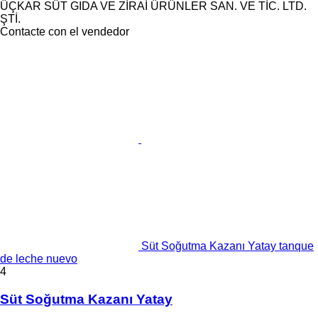
ÜÇKAR SÜT GIDA VE ZİRAİ ÜRÜNLER SAN. VE TİC. LTD.
ŞTİ.
Contacte con el vendedor
Süt Soğutma Kazanı Yatay tanque
de leche nuevo
4
Süt Soğutma Kazanı Yatay