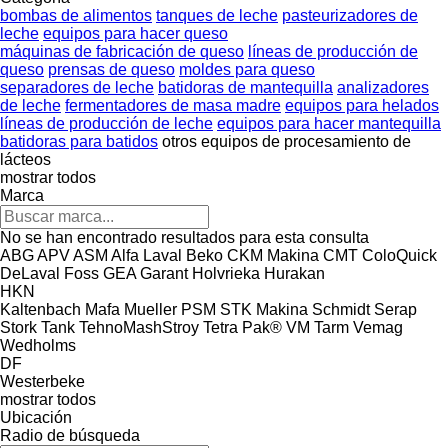
bombas de alimentos
tanques de leche
pasteurizadores de
leche
equipos para hacer queso
máquinas de fabricación de queso
líneas de producción de
queso
prensas de queso
moldes para queso
separadores de leche
batidoras de mantequilla
analizadores
de leche
fermentadores de masa madre
equipos para helados
líneas de producción de leche
equipos para hacer mantequilla
batidoras para batidos
otros equipos de procesamiento de
lácteos
mostrar todos
Marca
No se han encontrado resultados para esta consulta
ABG
APV
ASM
Alfa Laval
Beko
CKM Makina
CMT
ColoQuick
DeLaval
Foss
GEA
Garant
Holvrieka
Hurakan
HKN
Kaltenbach
Mafa
Mueller
PSM
STK Makina
Schmidt
Serap
Stork
Tank
TehnoMashStroy
Tetra Pak®
VM Tarm
Vemag
Wedholms
DF
Westerbeke
mostrar todos
Ubicación
Radio de búsqueda