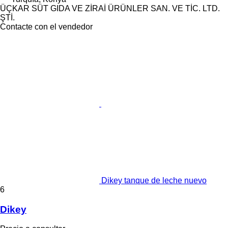
ÜÇKAR SÜT GIDA VE ZİRAİ ÜRÜNLER SAN. VE TİC. LTD.
ŞTİ.
Contacte con el vendedor
Dikey tanque de leche nuevo
6
Dikey