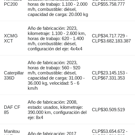
PC200
horas de trabajo: 1.100 - 2.000
CLP$55.758.777
m/h, combustible: diésel,
capacidad de carga: 20.000 kg
Año de fabricación: 2023,
kilometraje: 1.100 - 2.600 km,
XCMG
CLP$34.717.729 -
horas de trabajo: 620 - 1.400
XCT
CLP$3.682.183.387
m/h, combustible: diésel,
configuración del eje: 4x4x4
Año de fabricación: 2023,
horas de trabajo: 560 - 920
Caterpillar
m/h, combustible: diésel,
CLP$23.145.153 -
336D
capacidad de carga: 31.000 -
CLP$67.331.353
36.000 kg, velocidad: 5 - 6
km/h
Año de fabricación: 2008,
DAF CF
estado: usados, kilometraje:
CLP$30.509.519
85
390.000 km, configuración del
eje: 8x4
Manitou
CLP$53.654.672 -
Año de fabricación: 2017