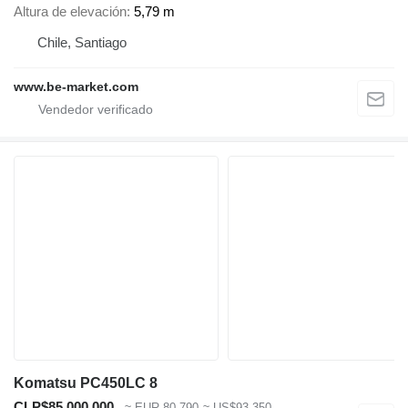
Altura de elevación
5,79 m
Chile, Santiago
www.be-market.com
Komatsu PC450LC 8
CLP$85.000.000
≈ EUR 80.790
≈ US$93.350