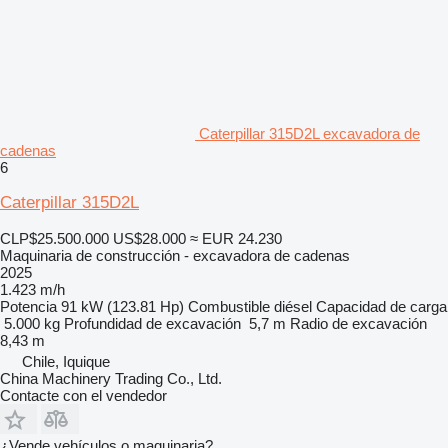
Caterpillar 315D2L excavadora de
cadenas
6
Caterpillar 315D2L
CLP$25.500.000
US$28.000
≈ EUR 24.230
Maquinaria de construcción - excavadora de cadenas
2025
1.423 m/h
Potencia
91 kW (123.81 Hp)
Combustible
diésel
Capacidad de carga
5.000 kg
Profundidad de excavación
5,7 m
Radio de excavación
8,43 m
Chile, Iquique
China Machinery Trading Co., Ltd.
Contacte con el vendedor
¿Vende vehículos o maquinaria?