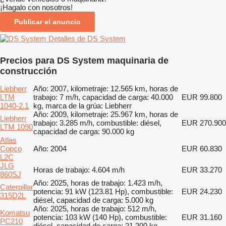
¡Hagalo con nosotros!
Publicar el anuncio
Detalles de DS System
Precios para DS System maquinaria de
construcción
Liebherr
Año: 2007, kilometraje: 12.565 km, horas de
LTM
trabajo: 7 m/h, capacidad de carga: 40.000
EUR 99.800
1040-2.1
kg, marca de la grúa: Liebherr
Año: 2009, kilometraje: 25.967 km, horas de
Liebherr
trabajo: 3.285 m/h, combustible: diésel,
EUR 270.900
LTM 1090
capacidad de carga: 90.000 kg
Atlas
Copco
Año: 2004
EUR 60.830
L2C
JLG
Horas de trabajo: 4.604 m/h
EUR 33.270
860SJ
Año: 2025, horas de trabajo: 1.423 m/h,
Caterpillar
potencia: 91 kW (123.81 Hp), combustible:
EUR 24.230
315D2L
diésel, capacidad de carga: 5.000 kg
Año: 2025, horas de trabajo: 512 m/h,
Komatsu
potencia: 103 kW (140 Hp), combustible:
EUR 31.160
PC210
diésel, capacidad de carga: 21.200 kg