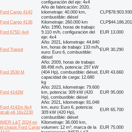
configuración del eje: 4x4
Año de fabricación: 2020,
Ford Cargo 4142
kilometraje: 40.000 km,
CLP$78.903.930
combustible: diésel
Ford Cargo 4136
Kilometraje: 260.000 km
CLP$44.186.201
Año: 1990, horas de trabajo:
Ford 675D 4x4
9.110 m/h, configuración del
EUR 13.000
eje: 4x4
Año: 2021, kilometraje: 44.840
km, horas de trabajo: 133 m/h,
Ford Transit
EUR 30.290
euro: Euro 6, combustible:
diésel
Año: 2009, horas de trabajo:
88.498 m/h, potencia: 297 kW
Ford 3530 M
(404 Hp), combustible: diésel,
EUR 43.660
capacidad de carga: 12.680
kg
Año: 2023, kilometraje: 79.600
Ford 4142M
km, potencia: 309 kW (420
EUR 95.000
Hp), combustible: diésel
Año: 2021, kilometraje: 81.048
Ford 4142m 8x4
km, euro: Euro 6, potencia:
EUR 65.700
dcab e6 16s2230
309 kW (420 Hp),
combustible: diésel
IMER-L&T 2024 en
Kilometraje: 36.000 km,
el chasis Ford Cargo
volumen: 12 m³, marca de la
EUR 75.000