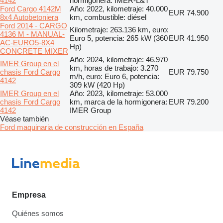
4142
hormigonera: IMER-L&T
Ford Cargo 4142M
Año: 2022, kilometraje: 40.000
EUR 74.900
8x4 Autobetoniera
km, combustible: diésel
Ford 2014 - CARGO
Kilometraje: 263.136 km, euro:
4136 M - MANUAL-
Euro 5, potencia: 265 kW (360
EUR 41.950
AC-EURO5-8X4
Hp)
CONCRETE MIXER
Año: 2024, kilometraje: 46.970
IMER Group en el
km, horas de trabajo: 3.270
chasis Ford Cargo
EUR 79.750
m/h, euro: Euro 6, potencia:
4142
309 kW (420 Hp)
IMER Group en el
Año: 2023, kilometraje: 53.000
chasis Ford Cargo
km, marca de la hormigonera:
EUR 79.200
4142
IMER Group
Véase también
Ford maquinaria de construcción en España
Empresa
Quiénes somos