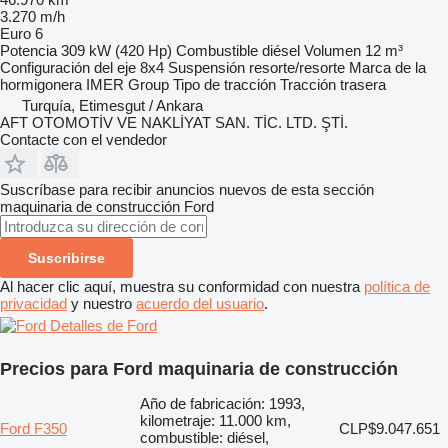
3.270 m/h
Euro 6
Potencia
309 kW (420 Hp)
Combustible
diésel
Volumen
12 m³
Configuración del eje
8x4
Suspensión
resorte/resorte
Marca de la
hormigonera
IMER Group
Tipo de tracción
Tracción trasera
Turquía, Etimesgut / Ankara
AFT OTOMOTİV VE NAKLİYAT SAN. TİC. LTD. ŞTİ.
Contacte con el vendedor
Suscríbase para recibir anuncios nuevos de esta sección
maquinaria de construcción
Ford
Suscribirse
Al hacer clic aquí, muestra su conformidad con nuestra
política de
privacidad
y nuestro
acuerdo del usuario
.
Detalles de Ford
Precios para Ford maquinaria de construcción
Año de fabricación: 1993,
kilometraje: 11.000 km,
Ford F350
CLP$9.047.651
combustible: diésel,