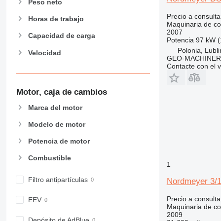
826
Peso neto
906
Precio a consulta
Horas de trabajo
907
Maquinaria de co
2007
908
Capacidad de carga
Potencia
97 kW (
910
Polonia, Lubli
Velocidad
GEO-MACHINER
914
Contacte con el 
918
924
Motor, caja de cambios
926
928
Marca del motor
930
Modelo de motor
938
Potencia de motor
950
953
Combustible
1
955
962
Filtro antipartículas
Nordmeyer 3/
963
Precio a consulta
EEV
966
Maquinaria de co
972
2009
Depósito de AdBlue