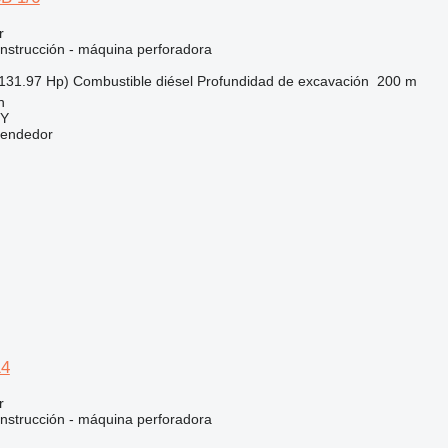
r
nstrucción - máquina perforadora
131.97 Hp)
Combustible
diésel
Profundidad de excavación
200 m
n
Y
vendedor
14
r
nstrucción - máquina perforadora