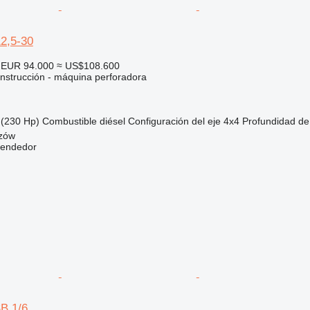
2,5-30
EUR 94.000
≈ US$108.600
nstrucción - máquina perforadora
(230 Hp)
Combustible
diésel
Configuración del eje
4x4
Profundidad de
czów
vendedor
B 1/6