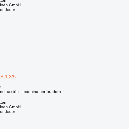
tten
hinen GmbH
vendedor
B 1 3/5
r
nstrucción - máquina perforadora
tten
hinen GmbH
vendedor