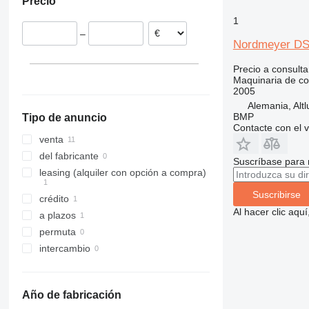
Precio
311
427
3246
LM
XP
1
312
435S
3369
SD
XR
–
313
436
3394
XS
Nordmeyer DS
314
437
4069
XZ
Precio a consulta
315
456
4394
ZL
Maquinaria de co
316
457
E-series
2005
317
8008
Liftlux
Alemania, Alt
BMP
Tipo de anuncio
318
8018
Pecolift
Contacte con el 
319
8025
R-series
venta
320
8026
Toucan
del fabricante
Suscríbase para 
321
8030
leasing (alquiler con opción a compra)
322
8035
Suscribirse
crédito
323
8055
Al hacer clic aq
a plazos
324
CT
permuta
325
JS
intercambio
326
JZ
329
NXT
330
S-Series
Año de fabricación
336
TM