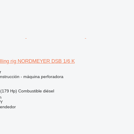
illing rig NORDMEYER DSB 1/6 K
r
nstrucción - máquina perforadora
(179 Hp)
Combustible
diésel
n
Y
vendedor