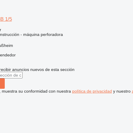
B 1/5
r
nstrucción - máquina perforadora
lußheim
vendedor
recibir anuncios nuevos de esta sección
uí, muestra su conformidad con nuestra
política de privacidad
y nuestro