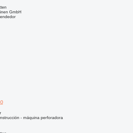
tten
hinen GmbH
vendedor
10
r
nstrucción - máquina perforadora