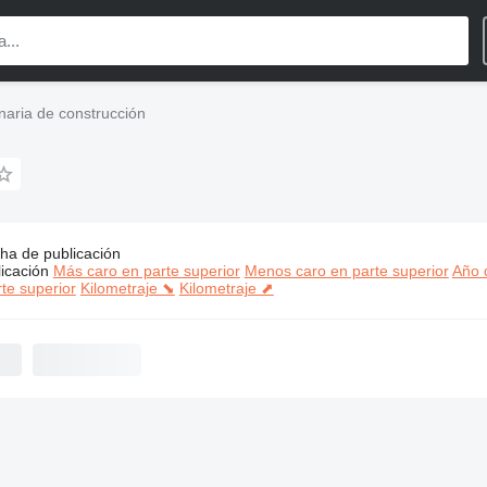
aria de construcción
ha de publicación
s:
Nordmeyer maquinaria de construcción
icación
Más caro en parte superior
Menos caro en parte superior
Año d
te superior
Kilometraje ⬊
Kilometraje ⬈