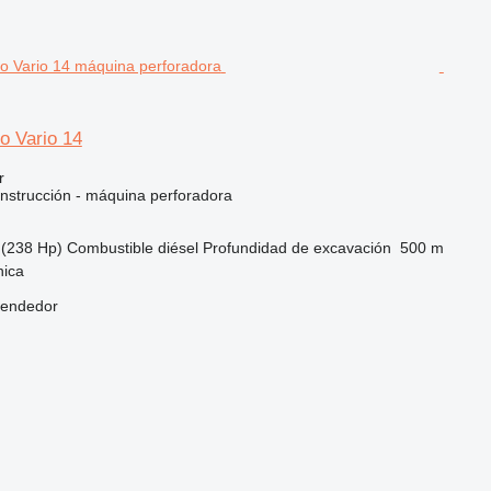
 Vario 14
r
nstrucción - máquina perforadora
(238 Hp)
Combustible
diésel
Profundidad de excavación
500 m
nica
vendedor