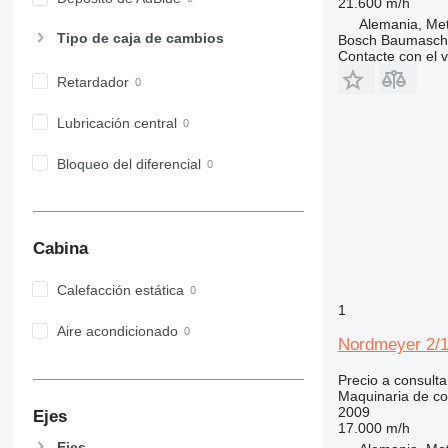
21.600 m/h
973
Alemania, Me
980
Tipo de caja de cambios
Bosch Baumasc
982
Contacte con el 
988
Retardador
990
Lubricación central
992
AP
Bloqueo del diferencial
C-series
CB
CS
Cabina
D series
E-series
Calefacción estática
F-series
1
GC
Aire acondicionado
Nordmeyer 2/
IT
M-series
Precio a consulta
MH
Maquinaria de co
2009
Ejes
NR
17.000 m/h
PM
Ejes