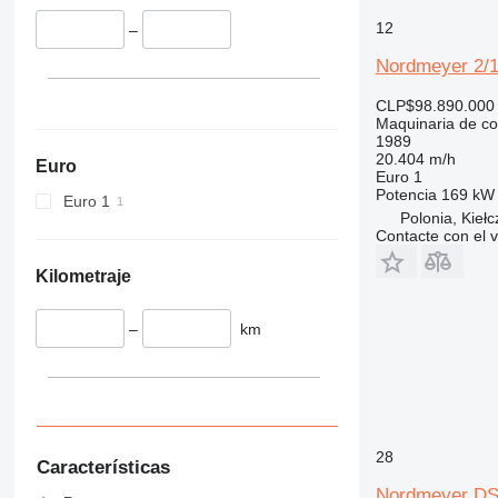
340
VMT
12
–
345
Vibromax
Nordmeyer 2/1
349
350
CLP$98.890.000
Maquinaria de co
365
1989
374
20.404 m/h
Euro
Euro 1
390
Potencia
169 kW 
Euro 1
395
Polonia, Kieł
416
Contacte con el 
420
Kilometraje
424
426
–
km
428
430
432
434
444
28
Características
589
Nordmeyer DS