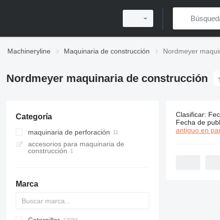
Machineryline
Maquinaria de construcción
Nordmeyer maquin
Nordmeyer maquinaria de construcción
Clasificar
:
Fec
Categoría
11 anuncio
Fecha de publ
antiguo en par
maquinaria de perforación
accesorios para maquinaria de
máquinas perforadoras
construcción
Marca