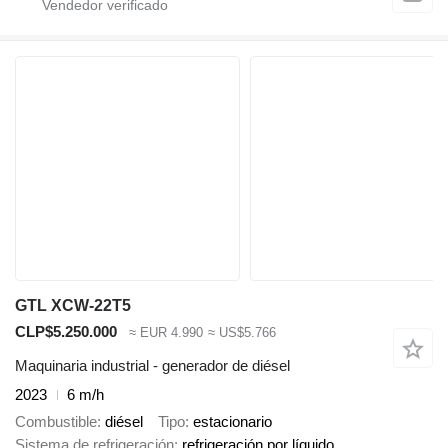
GTL XCW-22T5
CLP$5.250.000
≈ EUR 4.990
≈ US$5.766
Maquinaria industrial - generador de diésel
2023
6 m/h
Combustible
diésel
Tipo
estacionario
Sistema de refrigeración
refrigeración por líquido