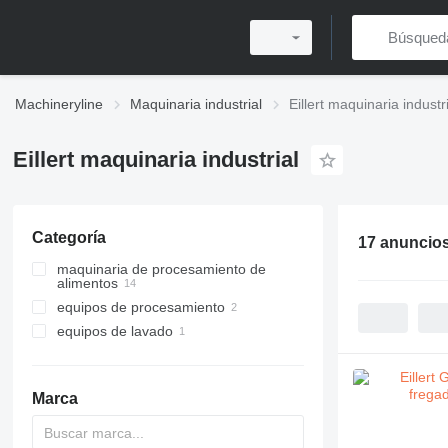
Machineryline
Maquinaria industrial
Eillert maquinaria industr
Eillert maquinaria industrial
Categoría
17 anuncio
maquinaria de procesamiento de
alimentos
equipos de procesamiento
equipos de procesamiento agrícola
equipos de lavado
centrifugadoras
lavadoras de verduras
lavadoras de verduras
máquinas cortadoras de
fregaderos comerciales
verduras
Marca
maquinaria para el
procesamiento de frutas y
verduras