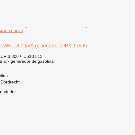
solina nuevo
WE - 8.7 kVA generator - DPX-17965
EUR 3.300
≈ US$3.813
rial - generador de gasolina
lina
 Dordrecht
vendedor