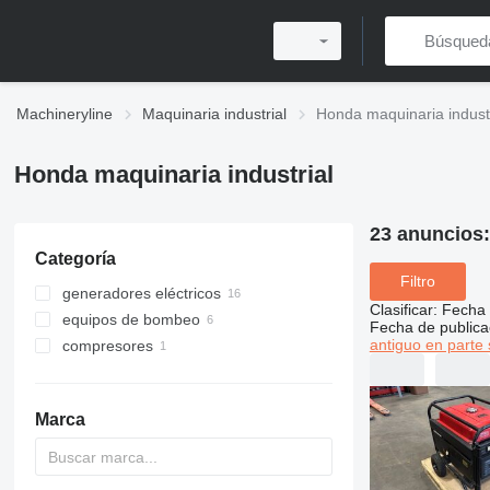
Machineryline
Maquinaria industrial
Honda maquinaria industr
Honda maquinaria industrial
23 anuncios
Categoría
Filtro
generadores eléctricos
Clasificar
:
Fecha 
equipos de bombeo
generadores de gasolina
Fecha de publica
antiguo en parte 
compresores
generadores de diésel
motobombas
otros generadores
compresores portátiles
Marca