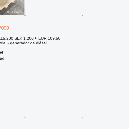
7000
15.200
SEK 1.200
≈ EUR 109,50
rial - generador de diésel
el
tad