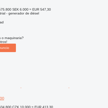
75.800
SEK 6.000
≈ EUR 547,30
rial - generador de diésel
tad
s o maquinaria?
tros!
nuncio
00
34.800
CZK 10.000
≈ EUR 413,30