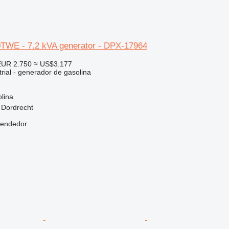
WE - 7.2 kVA generator - DPX-17964
EUR 2.750
≈ US$3.177
rial - generador de gasolina
lina
 Dordrecht
vendedor