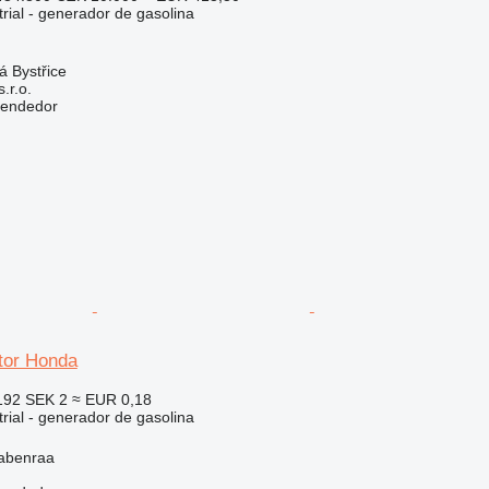
rial - generador de gasolina
á Bystřice
r.o.
vendedor
tor Honda
192
SEK 2
≈ EUR 0,18
rial - generador de gasolina
abenraa