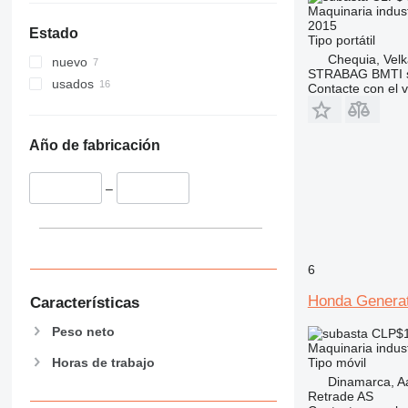
Maquinaria indust
2015
Estado
Tipo
portátil
Chequia, Velk
nuevo
STRABAG BMTI s.
usados
Contacte con el 
Año de fabricación
–
6
Honda Genera
Características
Peso neto
CLP$
Maquinaria indust
Horas de trabajo
Tipo
móvil
Dinamarca, A
Retrade AS