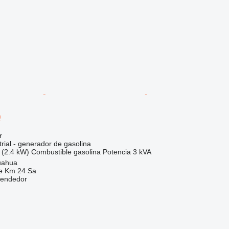
0
r
rial - generador de gasolina
 (2.4 kW)
Combustible
gasolina
Potencia
3 kVA
uahua
e Km 24 Sa
vendedor