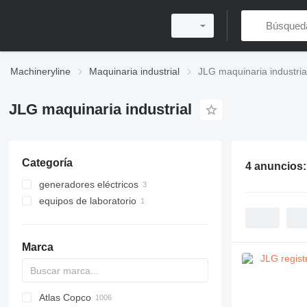
Machineryline
Maquinaria industrial
JLG maquinaria industria
JLG maquinaria industrial
Categoría
4 anuncios
generadores eléctricos
equipos de laboratorio
torres de iluminación
analizadores
registradores de datos
Marca
Atlas Copco
PDS
APD
AB
Ensis
VZ
AG3