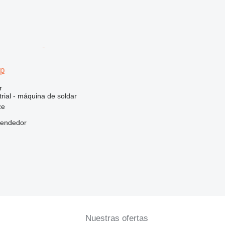
mp
r
rial - máquina de soldar
ze
vendedor
Nuestras ofertas