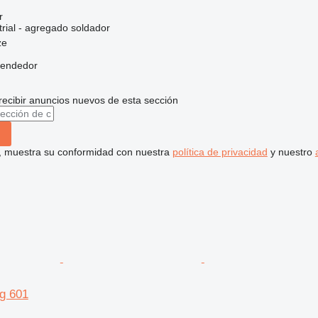
r
rial - agregado soldador
ze
vendedor
recibir anuncios nuevos de esta sección
uí, muestra su conformidad con nuestra
política de privacidad
y nuestro
ig 601