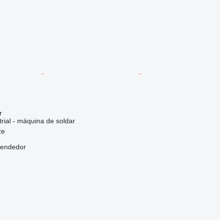
r
rial - máquina de soldar
ze
vendedor