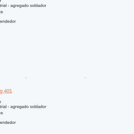
r
rial - agregado soldador
ze
vendedor
ig 401
r
rial - agregado soldador
ze
vendedor