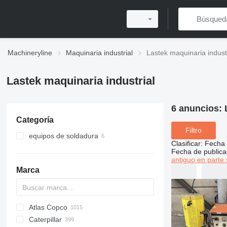
Machineryline
Maquinaria industrial
Lastek maquinaria industr
Lastek maquinaria industrial
6 anuncios:
Categoría
Filtro
equipos de soldadura
Clasificar
:
Fecha 
agregados soldadores
Fecha de publica
antiguo en parte 
máquinas de soldar
Marca
Atlas Copco
PDS
APD
AB
Ensis
VZ
AG3
Caterpillar
Pega
DrillAir
QAS
PDP
E-series
B-series
BM
GFS
VT
Rover
533
Airpure
BySprint Fiber
CK
SR