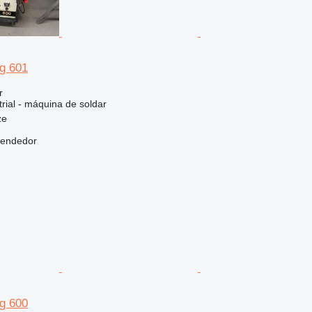
ig 601
r
rial - máquina de soldar
ze
vendedor
ig 600