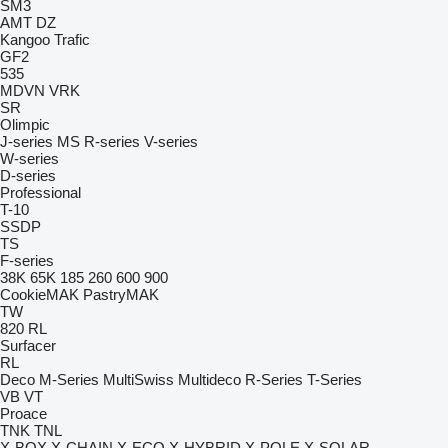
SM3
AMT
DZ
Kangoo
Trafic
GF2
535
MDVN
VRK
SR
Olimpic
J-series
MS
R-series
V-series
W-series
D-series
Professional
T-10
SSDP
TS
F-series
38K
65K
185
260
600
900
CookieMAK
PastryMAK
TW
820
RL
Surfacer
RL
Deco
M-Series
MultiSwiss
Multideco
R-Series
T-Series
VB
VT
Proace
TNK
TNL
X-BOX
X-CHAIN
X-ECO
X-HYBRID
X-POLE
X-SOLAR