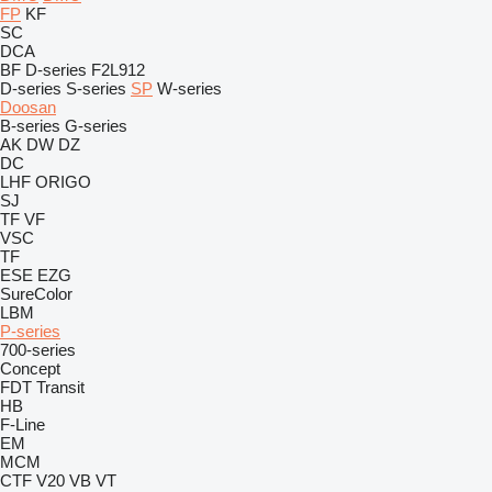
FP
KF
SC
DCA
BF
D-series
F2L912
D-series
S-series
SP
W-series
Doosan
B-series
G-series
AK
DW
DZ
DC
LHF
ORIGO
SJ
TF
VF
VSC
TF
ESE
EZG
SureColor
LBM
P-series
700-series
Concept
FDT
Transit
HB
F-Line
EM
MCM
CTF
V20
VB
VT