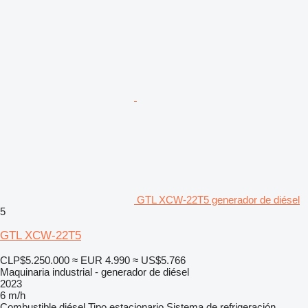
GTL XCW-22T5 generador de diésel
5
GTL XCW-22T5
CLP$5.250.000
≈ EUR 4.990
≈ US$5.766
Maquinaria industrial - generador de diésel
2023
6 m/h
Combustible
diésel
Tipo
estacionario
Sistema de refrigeración