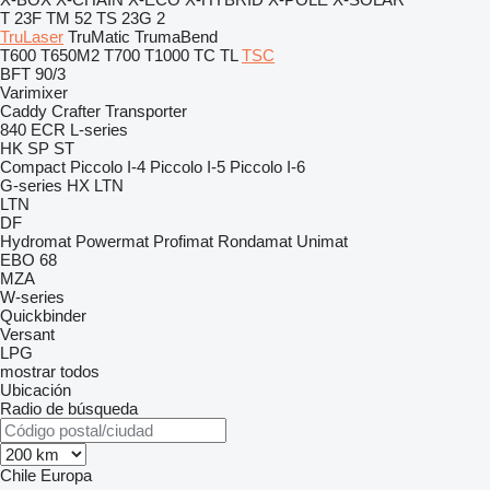
T 23F
TM 52
TS 23G 2
TruLaser
TruMatic
TrumaBend
T600
T650M2
T700
T1000
TC
TL
TSC
BFT 90/3
Varimixer
Caddy
Crafter
Transporter
840
ECR
L-series
HK
SP
ST
Compact
Piccolo I-4
Piccolo I-5
Piccolo I-6
G-series
HX
LTN
LTN
DF
Hydromat
Powermat
Profimat
Rondamat
Unimat
EBO 68
MZA
W-series
Quickbinder
Versant
LPG
mostrar todos
Ubicación
Radio de búsqueda
Chile
Europa