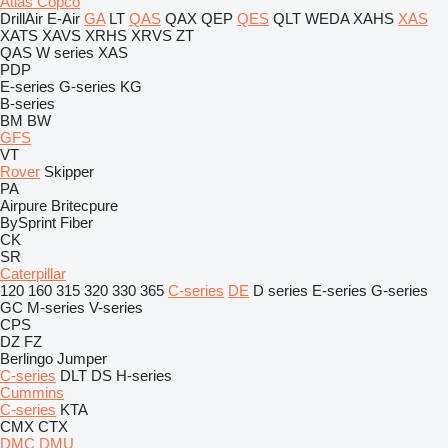
Atlas Copco
DrillAir
E-Air
GA
LT
QAS
QAX
QEP
QES
QLT
WEDA
XAHS
XAS
XATS
XAVS
XRHS
XRVS
ZT
QAS
W series
XAS
PDP
E-series
G-series
KG
B-series
BM
BW
GFS
VT
Rover
Skipper
PA
Airpure
Britecpure
BySprint Fiber
CK
SR
Caterpillar
120
160
315
320
330
365
C-series
DE
D series
E-series
G-series
GC
M-series
V-series
CPS
DZ
FZ
Berlingo
Jumper
C-series
DLT
DS
H-series
Cummins
C-series
KTA
CMX
CTX
DMC
DMU