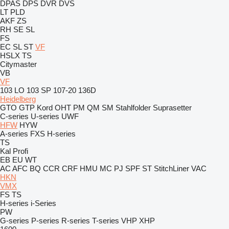
DPAS
DPS
DVR
DVS
LT
PLD
AKF
ZS
RH
SE
SL
FS
EC
SL
ST
VF
HSLX
TS
Citymaster
VB
VF
103 LO
103 SP
107-20
136D
Heidelberg
GTO
GTP
Kord
OHT
PM
QM
SM
Stahlfolder
Suprasetter
C-series
U-series
UWF
HFW
HYW
A-series
FXS
H-series
TS
Kal
Profi
EB
EU
WT
AC
AFC
BQ
CCR
CRF
HMU
MC
PJ
SPF
ST
StitchLiner
VAC
HKN
VMX
FS
TS
H-series
i-Series
PW
G-series
P-series
R-series
T-series
VHP
XHP