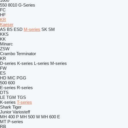
1600
550
8010
G-Series
FC
HF
KR
Kaeser
AS
BS
ESD
M-series
SK
SM
KKS
KK
Minarc
ZSW
Crambo
Terminator
KR
D-series
K-series
L-series
M-series
FW
ES
HD
MIC
PGG
500
600
E-series
R-series
DTS
LE
TGM
TGS
K-series
T-series
Shark
Tiger
Junior
Variosteff
MH 400 P
MH 500 W
MH 600 E
MT
P-series
RB