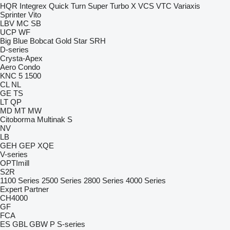
HQR
Integrex
Quick Turn
Super Turbo X
VCS
VTC
Variaxis
Sprinter
Vito
LBV
MC
SB
UCP
WF
Big Blue
Bobcat
Gold Star
SRH
D-series
Crysta-Apex
Aero
Condo
KNC 5 1500
CL
NL
GE
TS
LT
QP
MD
MT
MW
Citoborma
Multinak S
NV
LB
GEH
GEP
XQE
V-series
OPTImill
S2R
1100 Series
2500 Series
2800 Series
4000 Series
Expert
Partner
CH4000
GF
FCA
ES
GBL
GBW
P
S-series