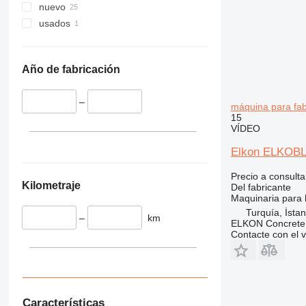
nuevo
usados
Año de fabricación
–
máquina para fab
15
VÍDEO
Elkon ELKOBL
Precio a consulta
Kilometraje
Del fabricante
Maquinaria para 
Turquía, İstan
–
km
ELKON Concrete 
Contacte con el 
Características