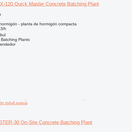
-120 Quick Master Concrete Batching Plant
r
hormigón - planta de hormigón compacta
3/h
bul
Batching Plants
vendedor
ón móvil nueva
TER-30 On-Site Concrete Batching Plant