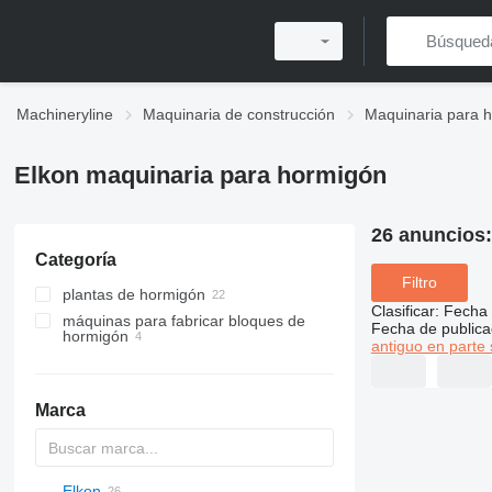
Machineryline
Maquinaria de construcción
Maquinaria para 
Elkon maquinaria para hormigón
26 anuncios
Categoría
Filtro
plantas de hormigón
Clasificar
:
Fecha 
máquinas para fabricar bloques de
plantas de hormigón móviles
Fecha de publica
hormigón
antiguo en parte 
plantas de hormigón compactas
plantas de hormigón estacionarias
Marca
Elkon
AL
BM
M-series
DC
K-series
CK
2.5
RM
BatchKing
20
CF
F-series
DFL
ESM