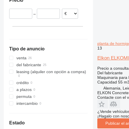
Precio
–
planta de hormi
13
Tipo de anuncio
Elkon ELKOMIX
venta
del fabricante
Precio a consulta
leasing (alquiler con opción a compra)
Del fabricante
Maquinaria para 
Capacidad
55 m3
crédito
Alemania, Lei
a plazos
ELKON Concrete 
permuta
Contacte con el 
intercambio
¿Vende vehículo
¡Hagalo con noso
Estado
Publicar el a