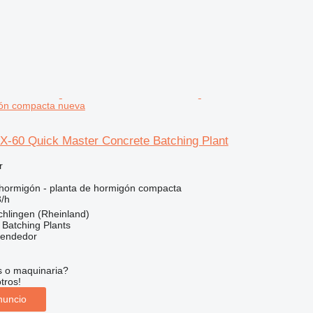
gón compacta nueva
-60 Quick Master Concrete Batching Plant
r
hormigón - planta de hormigón compacta
/h
chlingen (Rheinland)
Batching Plants
vendedor
s o maquinaria?
tros!
nuncio