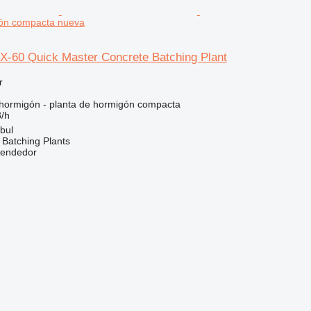
gón compacta nueva
-60 Quick Master Concrete Batching Plant
r
hormigón - planta de hormigón compacta
/h
bul
Batching Plants
vendedor