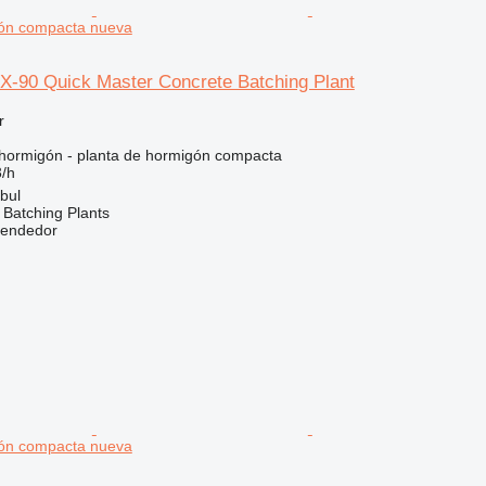
gón compacta nueva
-90 Quick Master Concrete Batching Plant
r
hormigón - planta de hormigón compacta
/h
bul
Batching Plants
vendedor
gón compacta nueva