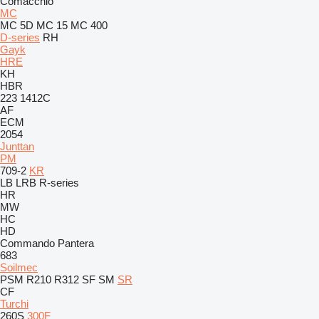
Comacchio
MC
MC 5D
MC 15
MC 400
D-series
RH
Gayk
HRE
KH
HBR
223
1412C
AF
ECM
2054
Junttan
PM
709-2
KR
LB
LRB
R-series
HR
MW
HC
HD
Commando
Pantera
683
Soilmec
PSM
R210
R312
SF
SM
SR
CF
Turchi
260S
300F