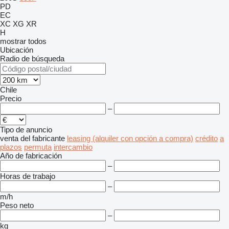
PD
EC
XC
XG
XR
H
mostrar todos
Ubicación
Radio de búsqueda
Chile
Precio
–
Tipo de anuncio
venta
del fabricante
leasing (alquiler con opción a compra)
crédito
a
plazos
permuta
intercambio
Año de fabricación
–
Horas de trabajo
–
m/h
Peso neto
–
kg