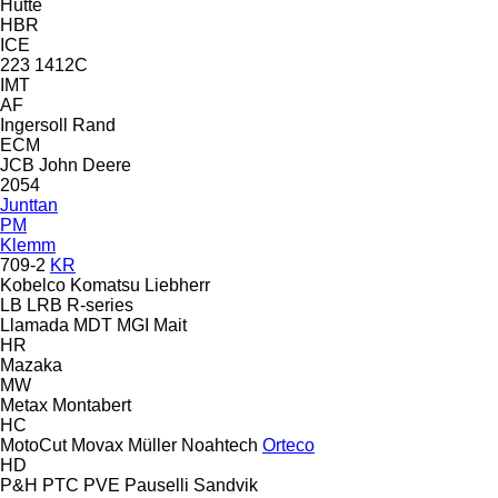
Hütte
HBR
ICE
223
1412C
IMT
AF
Ingersoll Rand
ECM
JCB
John Deere
2054
Junttan
PM
Klemm
709-2
KR
Kobelco
Komatsu
Liebherr
LB
LRB
R-series
Llamada
MDT
MGI
Mait
HR
Mazaka
MW
Metax
Montabert
HC
MotoCut
Movax
Müller
Noahtech
Orteco
HD
P&H
PTC
PVE
Pauselli
Sandvik