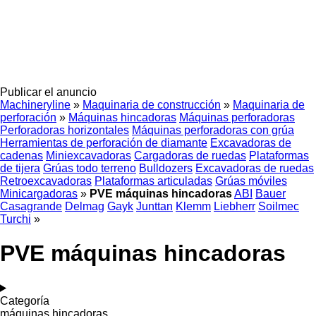
Publicar el anuncio
Machineryline
»
Maquinaria de construcción
»
Maquinaria de
perforación
»
Máquinas hincadoras
Máquinas perforadoras
Perforadoras horizontales
Máquinas perforadoras con grúa
Herramientas de perforación de diamante
Excavadoras de
cadenas
Miniexcavadoras
Cargadoras de ruedas
Plataformas
de tijera
Grúas todo terreno
Bulldozers
Excavadoras de ruedas
Retroexcavadoras
Plataformas articuladas
Grúas móviles
Minicargadoras
»
PVE máquinas hincadoras
ABI
Bauer
Casagrande
Delmag
Gayk
Junttan
Klemm
Liebherr
Soilmec
Turchi
»
PVE máquinas hincadoras
Categoría
máquinas hincadoras