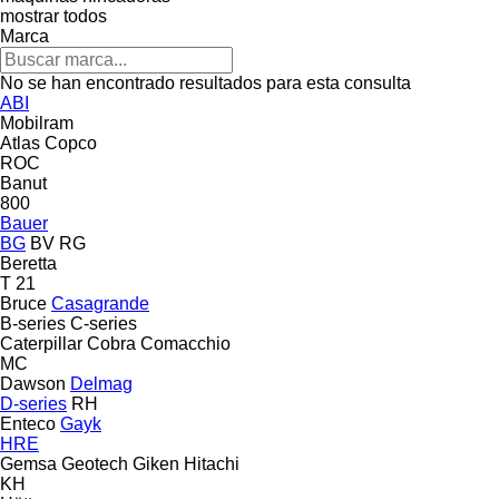
mostrar todos
Marca
No se han encontrado resultados para esta consulta
ABI
Mobilram
Atlas Copco
ROC
Banut
800
Bauer
BG
BV
RG
Beretta
T 21
Bruce
Casagrande
B-series
C-series
Caterpillar
Cobra
Comacchio
MC
Dawson
Delmag
D-series
RH
Enteco
Gayk
HRE
Gemsa
Geotech
Giken
Hitachi
KH