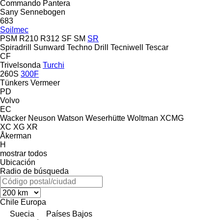
Commando
Pantera
Sany
Sennebogen
683
Soilmec
PSM
R210
R312
SF
SM
SR
Spiradrill
Sunward
Techno Drill
Tecniwell
Tescar
CF
Trivelsonda
Turchi
260S
300F
Tünkers
Vermeer
PD
Volvo
EC
Wacker Neuson
Watson
Weserhütte
Woltman
XCMG
XC
XG
XR
Åkerman
H
mostrar todos
Ubicación
Radio de búsqueda
Chile
Europa
Suecia
Países Bajos