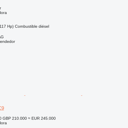
r
dora
117 Hp)
Combustible
diésel
AG
vendedor
C9
0
GBP 210.000
≈ EUR 245.000
dora