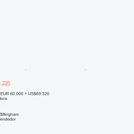
 235
EUR 60.000
≈ US$69.320
dora
Billingham
vendedor