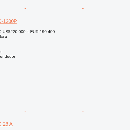
C-1200P
0
US$220.000
≈ EUR 190.400
dora
mi
vendedor
 28 A