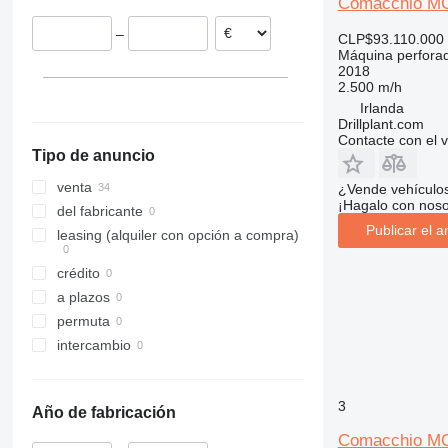
Comacchio M
Suecia
–
CLP$93.110.000
Finlandia
Máquina perfora
Irlanda
2018
2.500 m/h
Alemania
Irlanda
Austria
Drillplant.com
Contacte con el 
Tipo de anuncio
venta
¿Vende vehículo
¡Hagalo con noso
del fabricante
Publicar el a
leasing (alquiler con opción a compra)
crédito
a plazos
permuta
intercambio
3
Año de fabricación
Comacchio M