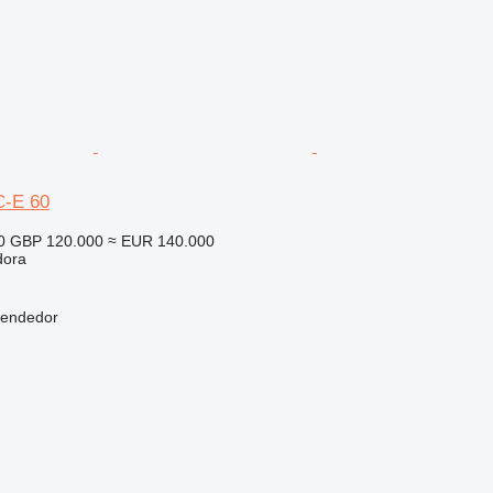
-E 60
0
GBP 120.000
≈ EUR 140.000
dora
vendedor