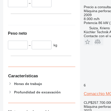
–
Precio a consulta
Máquina perfora
2009
8.000 m/h
Potencia
86 kW (
Suiza, Kriens
Küchler Technik 
Peso neto
Contacte con el 
–
kg
Características
Horas de trabajo
6
Profundidad de excavación
Comacchio M
CLP$257.700.00
Máquina perfora
2023