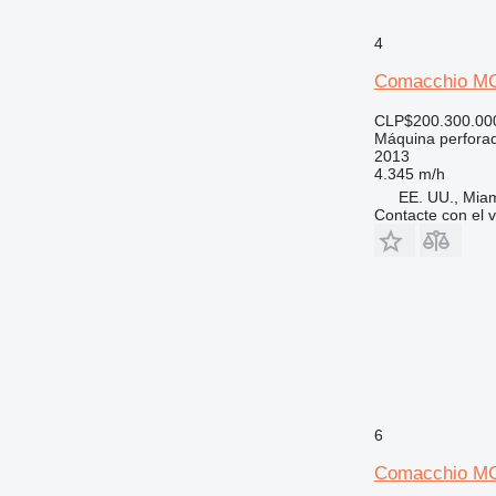
4
Comacchio M
CLP$200.300.00
Máquina perfora
2013
4.345 m/h
EE. UU., Mia
Contacte con el 
6
Comacchio MC