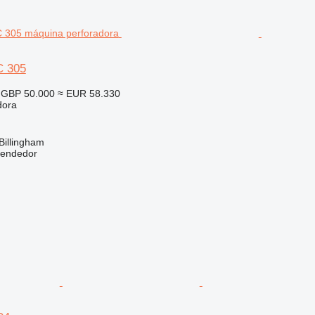
C 305
GBP 50.000
≈ EUR 58.330
dora
Billingham
vendedor