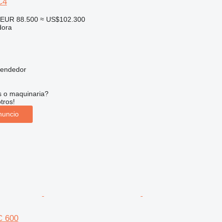
C4
EUR 88.500
≈ US$102.300
dora
vendedor
s o maquinaria?
tros!
nuncio
C 600