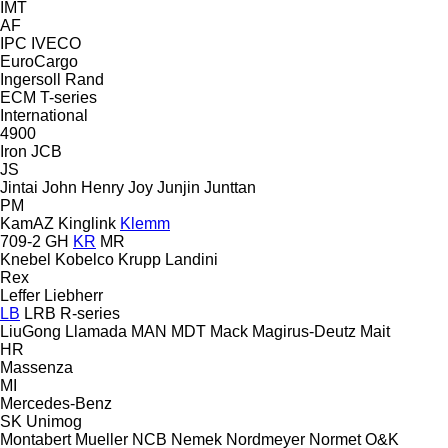
IMT
AF
IPC
IVECO
EuroCargo
Ingersoll Rand
ECM
T-series
International
4900
Iron
JCB
JS
Jintai
John Henry
Joy
Junjin
Junttan
PM
KamAZ
Kinglink
Klemm
709-2
GH
KR
MR
Knebel
Kobelco
Krupp
Landini
Rex
Leffer
Liebherr
LB
LRB
R-series
LiuGong
Llamada
MAN
MDT
Mack
Magirus-Deutz
Mait
HR
Massenza
MI
Mercedes-Benz
SK
Unimog
Montabert
Mueller
NCB
Nemek
Nordmeyer
Normet
O&K