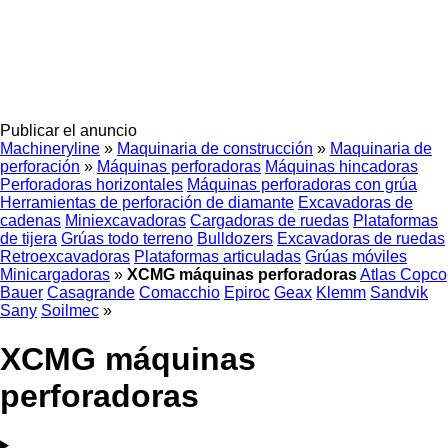
Publicar el anuncio
Machineryline
»
Maquinaria de construcción
»
Maquinaria de
perforación
»
Máquinas perforadoras
Máquinas hincadoras
Perforadoras horizontales
Máquinas perforadoras con grúa
Herramientas de perforación de diamante
Excavadoras de
cadenas
Miniexcavadoras
Cargadoras de ruedas
Plataformas
de tijera
Grúas todo terreno
Bulldozers
Excavadoras de ruedas
Retroexcavadoras
Plataformas articuladas
Grúas móviles
Minicargadoras
»
XCMG máquinas perforadoras
Atlas Copco
Bauer
Casagrande
Comacchio
Epiroc
Geax
Klemm
Sandvik
Sany
Soilmec
»
XCMG máquinas
perforadoras