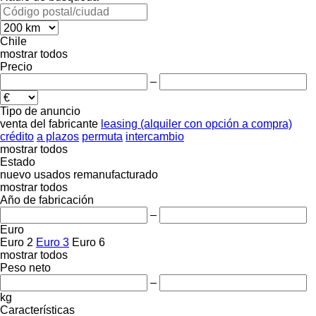
Chile
mostrar todos
Precio
–
Tipo de anuncio
venta
del fabricante
leasing (alquiler con opción a compra)
crédito
a plazos
permuta
intercambio
mostrar todos
Estado
nuevo
usados
remanufacturado
mostrar todos
Año de fabricación
–
Euro
Euro 2
Euro 3
Euro 6
mostrar todos
Peso neto
–
kg
Características