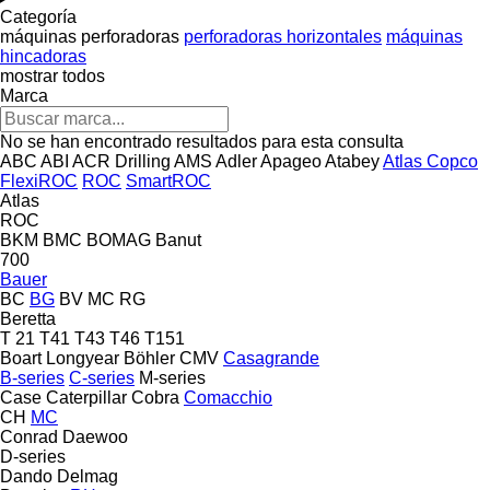
Categoría
máquinas perforadoras
perforadoras horizontales
máquinas
hincadoras
mostrar todos
Marca
No se han encontrado resultados para esta consulta
ABC
ABI
ACR Drilling
AMS
Adler
Apageo
Atabey
Atlas Copco
FlexiROC
ROC
SmartROC
Atlas
ROC
BKM
BMC
BOMAG
Banut
700
Bauer
BC
BG
BV
MC
RG
Beretta
T 21
T41
T43
T46
T151
Boart Longyear
Böhler
CMV
Casagrande
B-series
C-series
M-series
Case
Caterpillar
Cobra
Comacchio
CH
MC
Conrad
Daewoo
D-series
Dando
Delmag