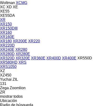
Woltman
XCMG
XC
XD
XE
XE55
XE55DA
XR
XR150
XR150DIII
XR160
XR160E
XR180
XR200E
XR220
XR220D
XR240E
XR280
XR280D
XR280E
XR320D
XR320E
XR360E
XR400D
XR400E
XR550D
XR580HD
XRS
XRS1050
XZ
XZ450
Yuchai
ZIL
131
Zega
Zoomlion
ZR
mostrar todos
Ubicación
Radio de búsqueda