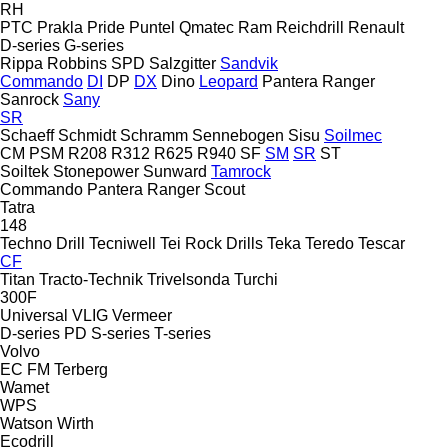
RH
PTC
Prakla
Pride
Puntel
Qmatec
Ram
Reichdrill
Renault
D-series
G-series
Rippa
Robbins
SPD
Salzgitter
Sandvik
Commando
DI
DP
DX
Dino
Leopard
Pantera
Ranger
Sanrock
Sany
SR
Schaeff
Schmidt
Schramm
Sennebogen
Sisu
Soilmec
CM
PSM
R208
R312
R625
R940
SF
SM
SR
ST
Soiltek
Stonepower
Sunward
Tamrock
Commando
Pantera
Ranger
Scout
Tatra
148
Techno Drill
Tecniwell
Tei Rock Drills
Teka
Teredo
Tescar
CF
Titan
Tracto-Technik
Trivelsonda
Turchi
300F
Universal
VLIG
Vermeer
D-series
PD
S-series
T-series
Volvo
EC
FM
Terberg
Wamet
WPS
Watson
Wirth
Ecodrill