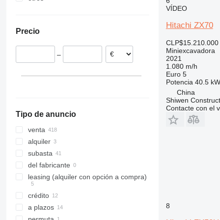
6
VÍDEO
Italia
Japón
Ucrania
8030
ZX60
Alemania
Israel
Moldavia
8035
ZX65
Hitachi ZX70
Precio
Bélgica
Papúa Nueva Guinea
8045
ZX70
CLP$15.210.000
España
México
8050
ZX75
Miniexcavadora
–
Francia
Camerún
8052
ZX120
2021
1.080 m/h
Rumanía
8055
ZX130
Euro 5
mostrar todos
8060
ZX135
Potencia
40.5 kW
China
8065
Shiwen Construct
8080
Contacte con el 
Tipo de anuncio
8085
JS
venta
alquiler
subasta
del fabricante
leasing (alquiler con opción a compra)
crédito
8
a plazos
permuta