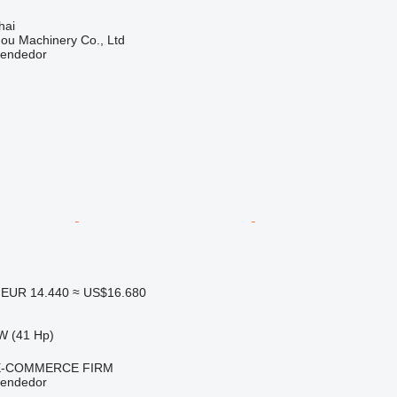
hai
ou Machinery Co., Ltd
vendedor
EUR 14.440
≈ US$16.680
W (41 Hp)
E-COMMERCE FIRM
vendedor