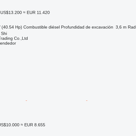
US$13.200
≈ EUR 11.420
 (40.54 Hp)
Combustible
diésel
Profundidad de excavación
3,6 m
Rad
 Shi
Trading Co.,Ltd
vendedor
US$10.000
≈ EUR 8.655