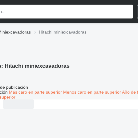
Miniexcavadoras
Hitachi miniexcavadoras
s:
Hitachi miniexcavadoras
de publicación
ción
Más caro en parte superior
Menos caro en parte superior
Año de f
superior