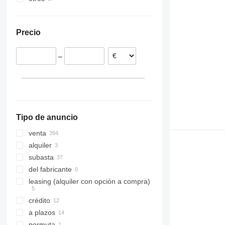
Países Bajos
Japón
Ucrania
8030
ZX60
Alemania
Israel
Moldavia
8035
ZX65
Precio
España
Papúa Nueva Guinea
8045
ZX70
Bélgica
México
8050
ZX75
–
Francia
Camerún
8052
ZX120
Rumanía
8055
ZX130
mostrar todos
8060
ZX135
8065
8080
Tipo de anuncio
8085
JS
venta
alquiler
subasta
del fabricante
leasing (alquiler con opción a compra)
crédito
a plazos
permuta