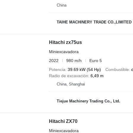
China
TAIHE MACHINERY TRADE CO.,LIMITED
Hitachi zx75us
Miniexcavadora
2022
980 m/h
Euro 5
Potencia
39.69 kW (54 Hp)
Combustible
d
Radio de excavación
6,49 m
China, Shanghai
Tiejue Machinery Trading Co., Ltd.
Hitachi ZX70
Miniexcavadora