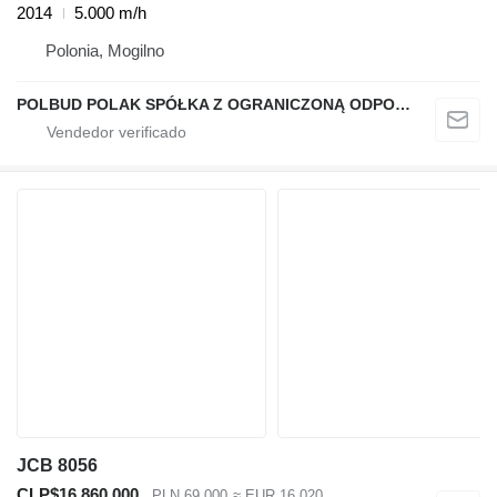
2014
5.000 m/h
Polonia, Mogilno
POLBUD POLAK SPÓŁKA Z OGRANICZONĄ ODPOWIEDZIALNOŚCIĄ
JCB 8056
CLP$16.860.000
PLN 69.000
≈ EUR 16.020