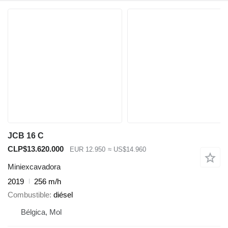
JCB 16 C
CLP$13.620.000
EUR 12.950
≈ US$14.960
Miniexcavadora
2019
256 m/h
Combustible
diésel
Bélgica, Mol