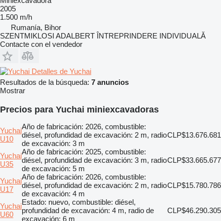
Miniexcavadora
2005
1.500 m/h
Rumanía, Bihor
SZENTMIKLOSI ADALBERT ÎNTREPRINDERE INDIVIDUALĂ
Contacte con el vendedor
Detalles de Yuchai
Resultados de la búsqueda:
7 anuncios
Mostrar
Precios para Yuchai miniexcavadoras
Año de fabricación: 2026, combustible:
Yuchai
diésel, profundidad de excavación: 2 m, radio
CLP$13.676.681
U10
de excavación: 3 m
Año de fabricación: 2025, combustible:
Yuchai
diésel, profundidad de excavación: 3 m, radio
CLP$33.665.677
U35
de excavación: 5 m
Año de fabricación: 2026, combustible:
Yuchai
diésel, profundidad de excavación: 2 m, radio
CLP$15.780.786
U17
de excavación: 4 m
Estado: nuevo, combustible: diésel,
Yuchai
profundidad de excavación: 4 m, radio de
CLP$46.290.305
U60
excavación: 6 m