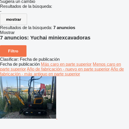
Sugiera un cambio
Resultados de la búsqueda:
-
mostrar
Resultados de la búsqueda:
7 anuncios
Mostrar
7 anuncios:
Yuchai miniexcavadoras
Filtro
Clasificar
:
Fecha de publicación
Fecha de publicación
Más caro en parte superior
Menos caro en
parte superior
Año de fabricación - nuevo en parte superior
Año de
fabricación - más antiguo en parte superior