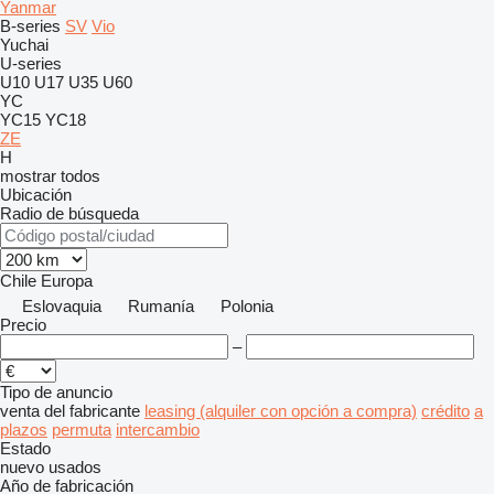
Yanmar
B-series
SV
Vio
Yuchai
U-series
U10
U17
U35
U60
YC
YC15
YC18
ZE
H
mostrar todos
Ubicación
Radio de búsqueda
Chile
Europa
Eslovaquia
Rumanía
Polonia
Precio
–
Tipo de anuncio
venta
del fabricante
leasing (alquiler con opción a compra)
crédito
a
plazos
permuta
intercambio
Estado
nuevo
usados
Año de fabricación