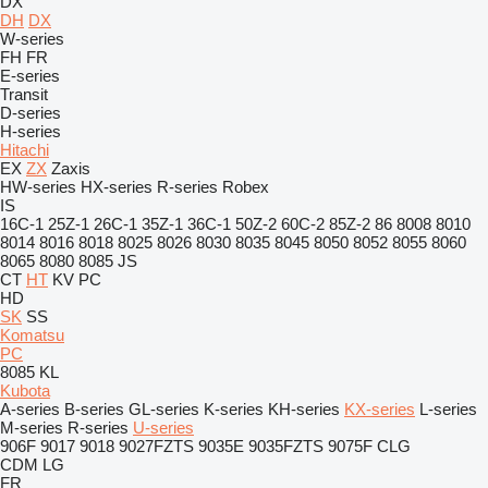
DX
DH
DX
W-series
FH
FR
E-series
Transit
D-series
H-series
Hitachi
EX
ZX
Zaxis
HW-series
HX-series
R-series
Robex
IS
16C-1
25Z-1
26C-1
35Z-1
36C-1
50Z-2
60C-2
85Z-2
86
8008
8010
8014
8016
8018
8025
8026
8030
8035
8045
8050
8052
8055
8060
8065
8080
8085
JS
CT
HT
KV
PC
HD
SK
SS
Komatsu
PC
8085
KL
Kubota
A-series
B-series
GL-series
K-series
KH-series
KX-series
L-series
M-series
R-series
U-series
906F
9017
9018
9027FZTS
9035E
9035FZTS
9075F
CLG
CDM
LG
FR