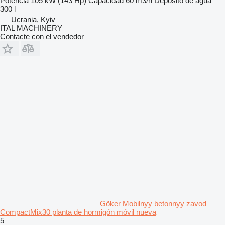
Potencia
105 kW (143 Hp)
Capacidad
60 m3/h
Depósito de agua
300 l
Ucrania, Kyiv
ITAL MACHINERY
Contacte con el vendedor
Göker Mobilnyy betonnyy zavod
CompactMix30 planta de hormigón móvil nueva
5