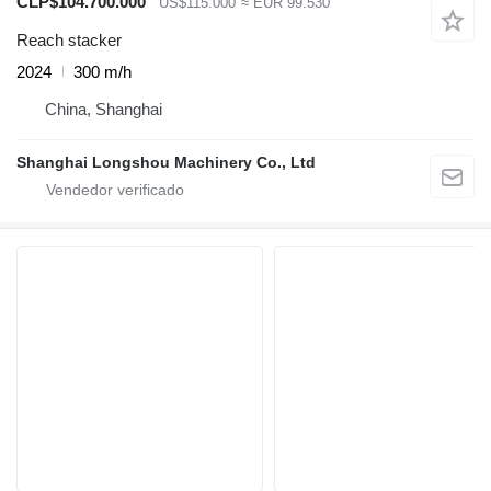
CLP$104.700.000
US$115.000
≈ EUR 99.530
Reach stacker
2024
300 m/h
China, Shanghai
Shanghai Longshou Machinery Co., Ltd