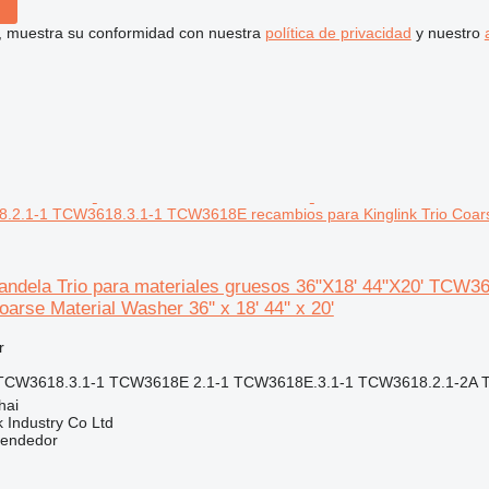
uí, muestra su conformidad con nuestra
política de privacidad
y nuestro
2.1-1 TCW3618.3.1-1 TCW3618E recambios para Kinglink Trio Coarse M
randela Trio para materiales gruesos 36"X18' 44"X20' TC
oarse Material Washer 36'' x 18' 44'' x 20'
r
TCW3618.3.1-1 TCW3618E 2.1-1 TCW3618E.3.1-1 TCW3618.2.1-2A T
hai
k Industry Co Ltd
vendedor