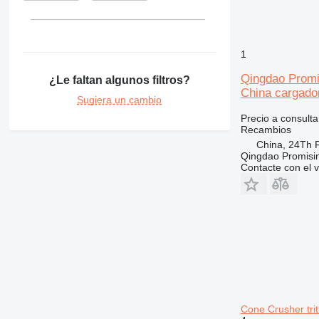
962
966
972
1
980
Qingdao Promi
¿Le faltan algunos filtros?
988
China cargado
992
Sugiera un cambio
D series
Precio a consulta
Recambios
G-series
China, 24Th F
GC
Qingdao Promising
IT
Contacte con el 
MH
Cone Crusher tri