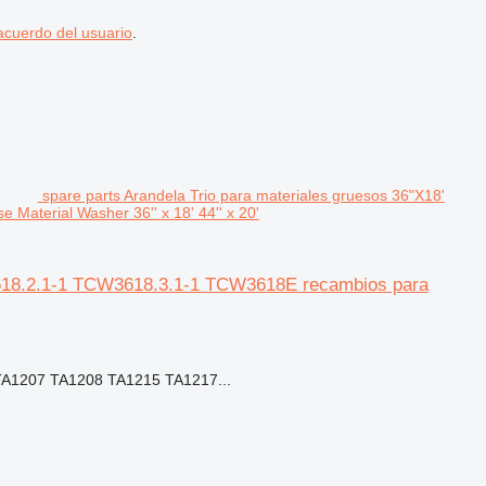
acuerdo del usuario
.
spare parts Arandela Trio para materiales gruesos 36"X18'
aterial Washer 36'' x 18' 44'' x 20'
W3618.2.1-1 TCW3618.3.1-1 TCW3618E recambios para
A1207 TA1208 TA1215 TA1217...