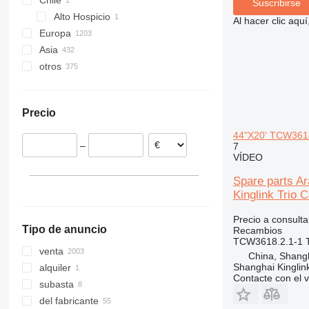
Chile
324
R-series
Suscribirse
Alto Hospicio
325
Al hacer clic aq
Europa
326
Asia
Alemania
329
otros
Polonia
Turquía
330
Países Bajos
China
Ucrania
336
Italia
Omán
México
340
Precio
Chequia
Uzbekistán
Sudáfrica
345
Bélgica
Kirguistán
Zambia
349
44"X20' TCW3618.
–
7
España
Moldavia
350
VÍDEO
Reino Unido
Marruecos
365
Spare parts A
mostrar todos
374
Kinglink Trio C
375
390
Precio a consulta
Tipo de anuncio
Recambios
416
TCW3618.2.1-1 
420
venta
China, Shang
422
Shanghai Kinglin
alquiler
Contacte con el 
426
subasta
428
del fabricante