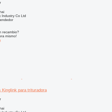
r
hai
k Industry Co Ltd
vendedor
n recambio?
ora mismo!
o
 Kinglink para trituradora
r
hai