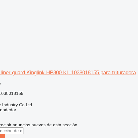
liner guard Kinglink HP300 KL-1038018155 para trituradora
r
1038018155
k Industry Co Ltd
vendedor
recibir anuncios nuevos de esta sección