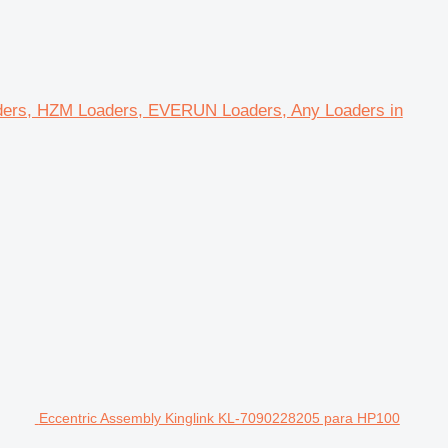
ders, HZM Loaders, EVERUN Loaders, Any Loaders in
Eccentric Assembly Kinglink KL-7090228205 para HP100