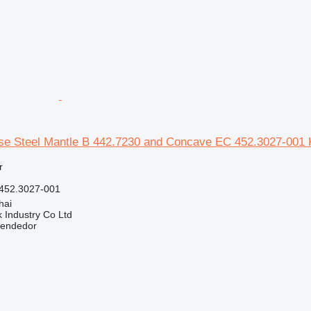
e Steel Mantle B 442.7230 and Concave EC 452.3027-001 
r
452.3027-001
hai
k Industry Co Ltd
vendedor