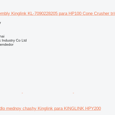
embly Kinglink KL-7090228205 para HP100 Cone Crusher tri
r
hai
k Industry Co Ltd
vendedor
edlo mednoy chashy Kinglink para KINGLINK HPY200