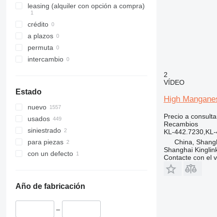
432
leasing (alquiler con opción a compra)
434
crédito
438
a plazos
735
permuta
740
intercambio
777
2
824
VÍDEO
910
Estado
914
High Manganes
nuevo
920
Precio a consulta
usados
924
Recambios
siniestrado
KL-442.7230,KL-
926
China, Shang
para piezas
928
Shanghai Kinglin
con un defecto
930
Contacte con el 
931
936
Año de fabricación
938
950
–
953