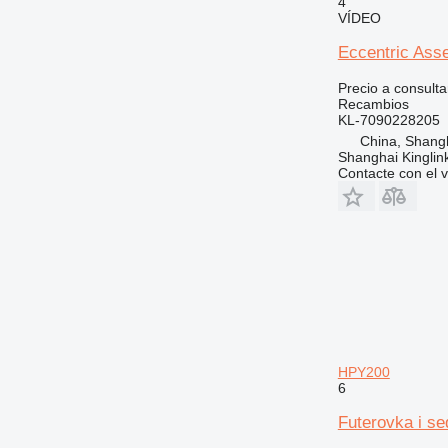
4
VÍDEO
Eccentric Ass
Precio a consulta
Recambios
KL-7090228205
China, Shang
Shanghai Kinglin
Contacte con el 
HPY200
6
Futerovka i s