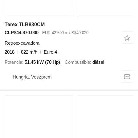
Terex TLB830CM
CLP$44.870.000
EUR 42.500
≈ US$49.020
Retroexcavadora
2018
822 m/h
Euro 4
Potencia
51.45 kW (70 Hp)
Combustible
diésel
Hungría, Veszprem