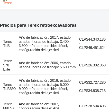
Precios para Terex retroexcavadoras
Año de fabricación: 2017, estado:
CLP$44.340.186
Terex
usados, horas de trabajo: 3.400 -
-
TLB
3.900 m/h, combustible: diésel,
CLP$46.451.624
configuración del eje: 4x4
Terex
Año de fabricación: 2006, estado:
970
CLP$26.392.968
usados, horas de trabajo: 5.600 m/h
Elite
Año de fabricación: 2016, estado:
CLP$32.727.280
Terex
usados, horas de trabajo: 5.000 -
-
TLB890
9.000 m/h, combustible: diésel,
CLP$34.838.718
configuración del eje: 4x4
Terex
Año de fabricación: 2007,
CLP$28.504.406
880 SX
configuración del eje: 4x4