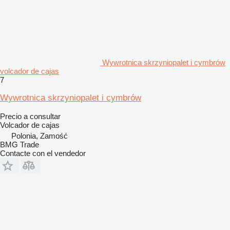
Wywrotnica skrzyniopalet i cymbrów
volcador de cajas
7
Wywrotnica skrzyniopalet i cymbrów
Precio a consultar
Volcador de cajas
Polonia, Zamość
BMG Trade
Contacte con el vendedor