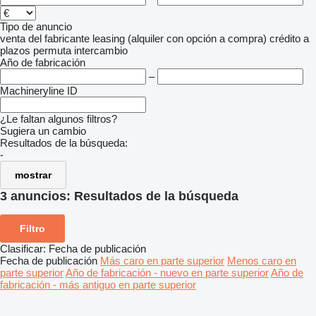
Tipo de anuncio
venta
del fabricante
leasing (alquiler con opción a compra)
crédito
a
plazos
permuta
intercambio
Año de fabricación
–
Machineryline ID
¿Le faltan algunos filtros?
Sugiera un cambio
Resultados de la búsqueda:
-
mostrar
3 anuncios:
Resultados de la búsqueda
Filtro
Clasificar
:
Fecha de publicación
Fecha de publicación
Más caro en parte superior
Menos caro en
parte superior
Año de fabricación - nuevo en parte superior
Año de
fabricación - más antiguo en parte superior