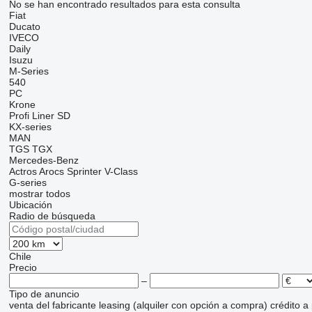
No se han encontrado resultados para esta consulta
Fiat
Ducato
IVECO
Daily
Isuzu
M-Series
540
PC
Krone
Profi Liner
SD
KX-series
MAN
TGS
TGX
Mercedes-Benz
Actros
Arocs
Sprinter
V-Class
G-series
mostrar todos
Ubicación
Radio de búsqueda
Chile
Precio
–
Tipo de anuncio
venta
del fabricante
leasing (alquiler con opción a compra)
crédito
a