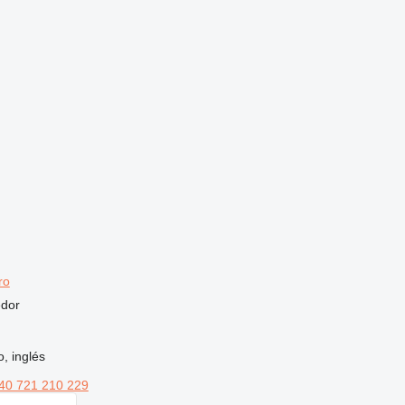
ro
edor
, inglés
40 721 210 229