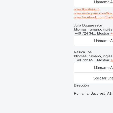
Llámame A
www.lkwstore.ro
www.instagram.com/lkw_
www.facebook.com/thel
Julia Dugaesescu
Idiomas:
rumano, inglés
+40 724 34...
Mostrar
+
Llámame A
Raluca Toe
Idiomas:
rumano, inglés
+40 722 65...
Mostrar
+
Llámame A
Solicitar un
Dirección
Rumanía, Bucuresti, A1 