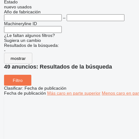
Estado
nuevo
usados
Año de fabricación
–
Machineryline ID
¿Le faltan algunos filtros?
Sugiera un cambio
Resultados de la búsqueda:
-
mostrar
49 anuncios:
Resultados de la búsqueda
Filtro
Clasificar
:
Fecha de publicación
Fecha de publicación
Más caro en parte superior
Menos caro en par