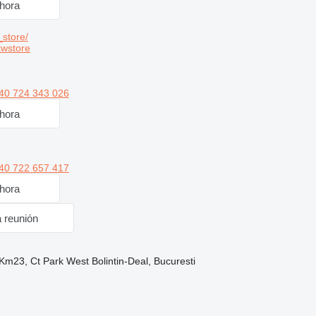
hora
store/
kwstore
40 724 343 026
hora
40 722 657 417
hora
a reunión
Km23, Ct Park West Bolintin-Deal, Bucuresti