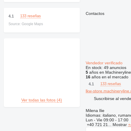
Contactos
133 reseñas
4.1
Source: Google Maps
Vendedor verificado
En stock:
49 anuncios
5
años en Machineryline
16
años en el mercado
133 reseñas
4.1
lkw-store.machineryline.
Suscribirse al vend
Ver todas las fotos (4)
Milena Ilie
Idiomas:
italiano, rumano
Lun - Vie
09:00 - 17:00
+40 721 21...
Mostrar
+