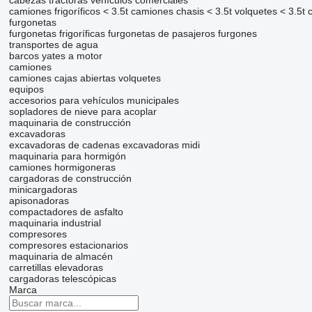
cabezas tractoras
vehículos comerciales
camiones frigoríficos < 3.5t
camiones chasis < 3.5t
volquetes < 3.5t
furgonetas
furgonetas frigoríficas
furgonetas de pasajeros
furgones
transportes de agua
barcos
yates a motor
camiones
camiones cajas abiertas
volquetes
equipos
accesorios para vehículos municipales
sopladores de nieve para acoplar
maquinaria de construcción
excavadoras
excavadoras de cadenas
excavadoras midi
maquinaria para hormigón
camiones hormigoneras
cargadoras de construcción
minicargadoras
apisonadoras
compactadores de asfalto
maquinaria industrial
compresores
compresores estacionarios
maquinaria de almacén
carretillas elevadoras
cargadoras telescópicas
Marca