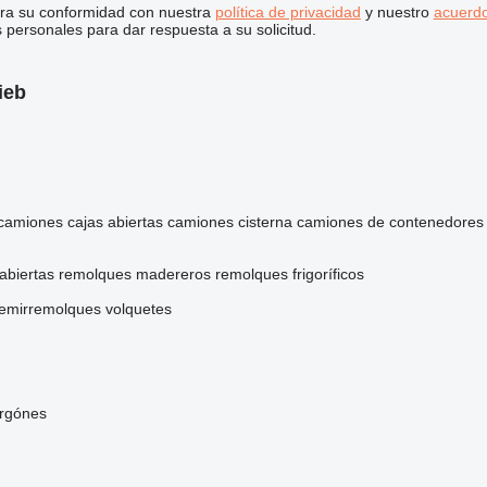
stra su conformidad con nuestra
política de privacidad
y nuestro
acuerdo
personales para dar respuesta a su solicitud.
ieb
camiones cajas abiertas
camiones cisterna
camiones de contenedores
abiertas
remolques madereros
remolques frigoríficos
emirremolques volquetes
urgónes