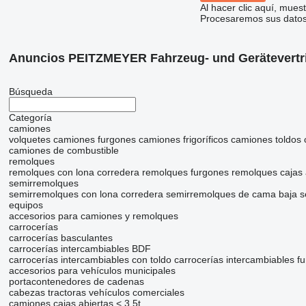
Al hacer clic aquí, mue
Procesaremos sus datos 
Anuncios PEITZMEYER Fahrzeug- und Gerätevertr
Búsqueda
Categoría
camiones
volquetes
camiones furgones
camiones frigoríficos
camiones toldos
camiones de combustible
remolques
remolques con lona corredera
remolques furgones
remolques cajas 
semirremolques
semirremolques con lona corredera
semirremolques de cama baja
s
equipos
accesorios para camiones y remolques
carrocerías
carrocerías basculantes
carrocerías intercambiables BDF
carrocerías intercambiables con toldo
carrocerías intercambiables f
accesorios para vehículos municipales
portacontenedores de cadenas
cabezas tractoras
vehículos comerciales
camiones cajas abiertas < 3.5t