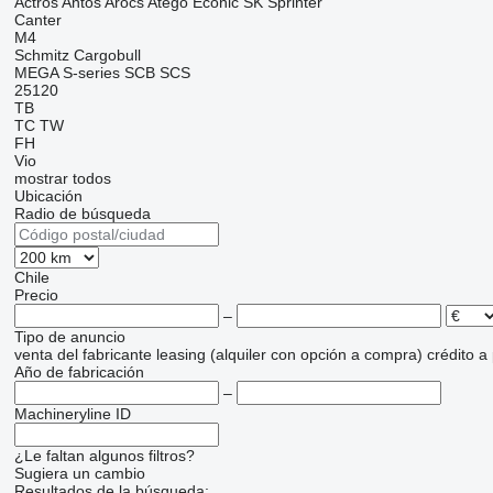
Actros
Antos
Arocs
Atego
Econic
SK
Sprinter
Canter
M4
Schmitz Cargobull
MEGA
S-series
SCB
SCS
25120
TB
TC
TW
FH
Vio
mostrar todos
Ubicación
Radio de búsqueda
Chile
Precio
–
Tipo de anuncio
venta
del fabricante
leasing (alquiler con opción a compra)
crédito
a
Año de fabricación
–
Machineryline ID
¿Le faltan algunos filtros?
Sugiera un cambio
Resultados de la búsqueda: