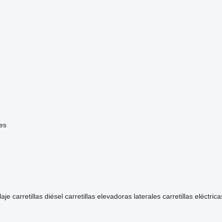
es
laje
carretillas diésel
carretillas elevadoras laterales
carretillas eléctrica