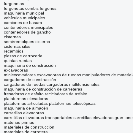
furgonetas
furgonetas combis
furgones
maquinaria municipal
vehículos municipales
camiones de basura
contenedores municipales
contenedores de gancho
cisternas
semirremolques cisterna
cisternas silos
recambios
piezas de carrocería
quintas ruedas
maquinaria de construcción
excavadoras
miniexcavadoras
excavadoras de ruedas
manipuladores de material
cargadoras de construcción
cargadoras de ruedas
cargadoras multifuncionales
maquinaria de construcción de carreteras
fresadoras de asfalto
recicladoras de asfalto
plataformas elevadoras
plataformas articuladas
plataformas telescópicas
maquinaria de almacén
carretillas elevadoras
carretillas elevadoras transportables
carretillas elevadoras gran tone
materias primas
materiales de construcción
materiales de carretera