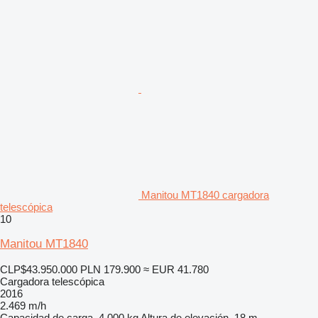
Manitou MT1840 cargadora
telescópica
10
Manitou MT1840
CLP$43.950.000
PLN 179.900
≈ EUR 41.780
Cargadora telescópica
2016
2.469 m/h
Capacidad de carga
4.000 kg
Altura de elevación
18 m