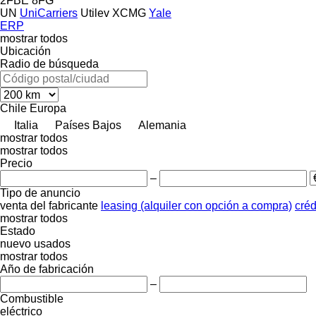
2FBE
8FG
UN
UniCarriers
Utilev
XCMG
Yale
ERP
mostrar todos
Ubicación
Radio de búsqueda
Chile
Europa
Italia
Países Bajos
Alemania
mostrar todos
mostrar todos
Precio
–
Tipo de anuncio
venta
del fabricante
leasing (alquiler con opción a compra)
créd
mostrar todos
Estado
nuevo
usados
mostrar todos
Año de fabricación
–
Combustible
eléctrico