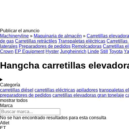
Publicar el anuncio
Machineryline
»
Maquinaria de almacén
»
Carretillas elevador
de gas
Carretillas retráctiles
Transpaletas eléctricas
Carretillas
laterales
Preparadores de pedidos
Remolcadoras
Carretillas 
Crown
EP Equipment
Hyster
Jungheinrich
Linde
Still
Toyota
Ya
Hangcha carretillas elevador
Categoría
carretillas diésel
carretillas eléctricas
apiladores
transpaletas el
preparadores de pedidos
carretillas elevadoras gran tonelaje
c
mostrar todos
Marca
No se han encontrado resultados para esta consulta
Atlet
ET