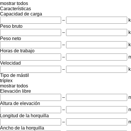
mostrar todos
Características
Capacidad de carga
–
k
Peso bruto
–
k
Peso neto
–
k
Horas de trabajo
–
m
Velocidad
–
k
Tipo de mástil
tríplex
mostrar todos
Elevación libre
–
Altura de elevación
–
Longitud de la horquilla
–
Ancho de la horquilla