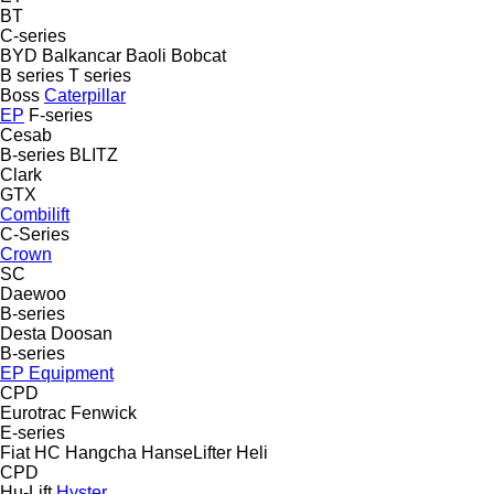
BT
C-series
BYD
Balkancar
Baoli
Bobcat
B series
T series
Boss
Caterpillar
EP
F-series
Cesab
B-series
BLITZ
Clark
GTX
Combilift
C-Series
Crown
SC
Daewoo
B-series
Desta
Doosan
B-series
EP Equipment
CPD
Eurotrac
Fenwick
E-series
Fiat
HC
Hangcha
HanseLifter
Heli
CPD
Hu-Lift
Hyster