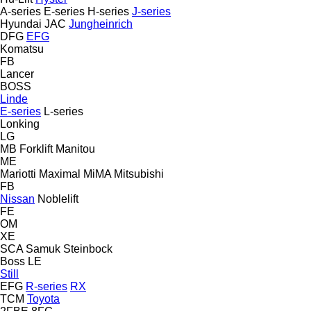
A-series
E-series
H-series
J-series
Hyundai
JAC
Jungheinrich
DFG
EFG
Komatsu
FB
Lancer
BOSS
Linde
E-series
L-series
Lonking
LG
MB Forklift
Manitou
ME
Mariotti
Maximal
MiMA
Mitsubishi
FB
Nissan
Noblelift
FE
OM
XE
SCA
Samuk
Steinbock
Boss
LE
Still
EFG
R-series
RX
TCM
Toyota