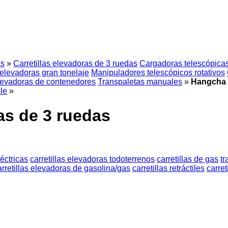
as
»
Carretillas elevadoras de 3 ruedas
Cargadoras telescópica
 elevadoras gran tonelaje
Manipuladores telescópicos rotativos
elevadoras de contenedores
Transpaletas manuales
»
Hangcha c
le
»
as de 3 ruedas
éctricas
carretillas elevadoras todoterrenos
carretillas de gas
t
arretillas elevadoras de gasolina/gas
carretillas retráctiles
carret