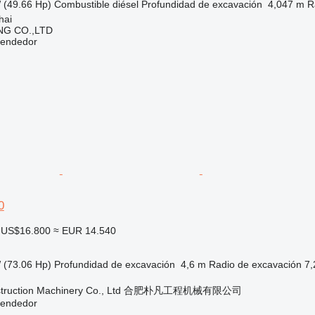
 (49.66 Hp)
Combustible
diésel
Profundidad de excavación
4,047 m
R
hai
NG CO.,LTD
vendedor
0
US$16.800
≈ EUR 14.540
 (73.06 Hp)
Profundidad de excavación
4,6 m
Radio de excavación
7,
onstruction Machinery Co., Ltd 合肥朴凡工程机械有限公司
vendedor