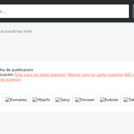
xcavadoras midi
ha de publicación
ios:
Excavadoras midi, excavadora mediana, excavadora están
icación
Más caro en parte superior
Menos caro en parte superior
Año d
te superior