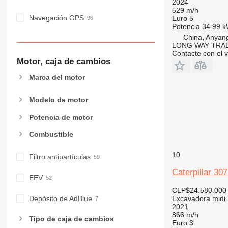
2024
529 m/h
Navegación GPS
Euro 5
Potencia
34.99 k
China, Anyang
LONG WAY TRAD
Contacte con el 
Motor, caja de cambios
Marca del motor
Modelo de motor
Potencia de motor
Combustible
10
Filtro antipartículas
Caterpillar 307
EEV
CLP$24.580.000
Excavadora midi
Depósito de AdBlue
2021
866 m/h
Tipo de caja de cambios
Euro 3