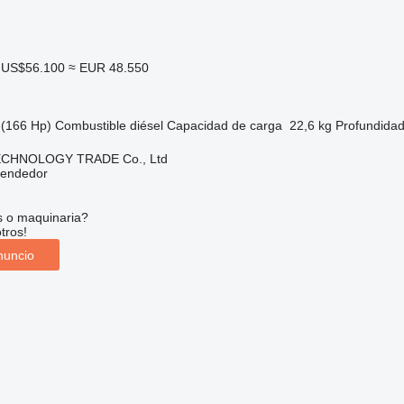
US$56.100
≈ EUR 48.550
(166 Hp)
Combustible
diésel
Capacidad de carga
22,6 kg
Profundidad
CHNOLOGY TRADE Co., Ltd
vendedor
s o maquinaria?
tros!
nuncio