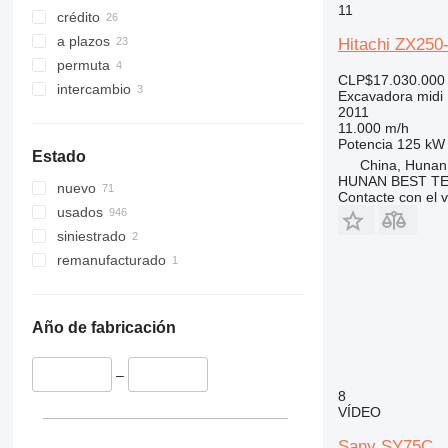
11
crédito
a plazos
Hitachi ZX250
permuta
CLP$17.030.000
intercambio
Excavadora midi
2011
11.000 m/h
Potencia
125 kW 
Estado
China, Hunan
HUNAN BEST TE
nuevo
Contacte con el 
usados
siniestrado
remanufacturado
Año de fabricación
–
8
VÍDEO
Sany SY75C