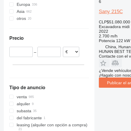
6
Europa
Sany 215C
Asia
Alemania
otros
Polonia
China
CLP$51.080.000
Países Bajos
Japón
Ucrania
Excavadora midi
2022
España
Israel
México
2.700 m/h
Precio
Dinamarca
India
Sudáfrica
Potencia
122 kW 
Italia
Emiratos Árabes Unidos
Yibuti
China, Hunan
HUNAN BEST TE
–
Francia
Contacte con el 
Austria
mostrar todos
¿Vende vehículo
¡Hagalo con noso
Publicar el a
Tipo de anuncio
venta
alquiler
subasta
del fabricante
leasing (alquiler con opción a compra)