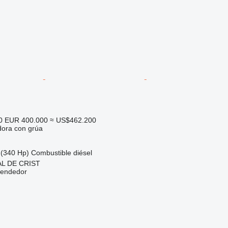
0
EUR 400.000
≈ US$462.200
dora con grúa
(340 Hp)
Combustible
diésel
AL DE CRIST
vendedor