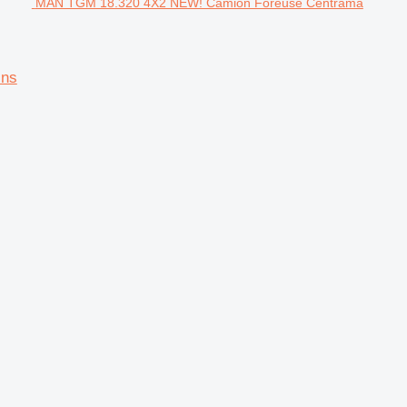
MAN TGM 18.320 4X2 NEW! Camion Foreuse Centrama
ins