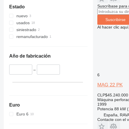
Suscríbase para 
Estado
nuevo
Suscribirse
usados
Al hacer clic aq
siniestrado
remanufacturado
Año de fabricación
–
6
MAG 22 PK
CLP$45.240.000
Máquina perfora
1999
Euro
Potencia
88 kW (
Euro 6
España, RAV
Contacte con el 