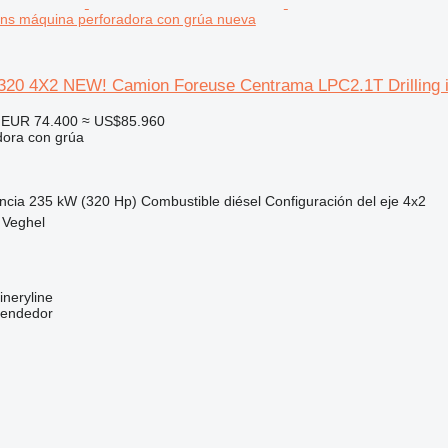
 ins máquina perforadora con grúa nueva
20 4X2 NEW! Camion Foreuse Centrama LPC2.1T Drilling 
EUR 74.400
≈ US$85.960
dora con grúa
ncia
235 kW (320 Hp)
Combustible
diésel
Configuración del eje
4x2
 Veghel
neryline
vendedor