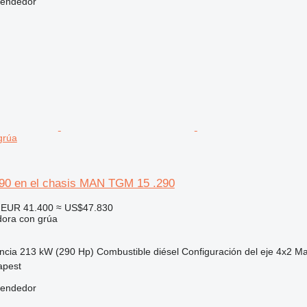
vendedor
grúa
190 en el chasis MAN TGM 15 .290
EUR 41.400
≈ US$47.830
dora con grúa
ncia
213 kW (290 Hp)
Combustible
diésel
Configuración del eje
4x2
Ma
apest
vendedor