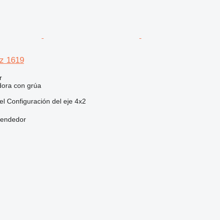
z 1619
r
dora con grúa
el
Configuración del eje
4x2
vendedor