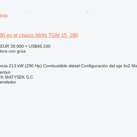
grúa
190 en el chasis MAN TGM 15 .290
EUR 39.900
≈ US$46.100
dora con grúa
ncia
213 kW (290 Hp)
Combustible
diésel
Configuración del eje
4x2
Ma
entyn
K MATYSEK S.C.
vendedor