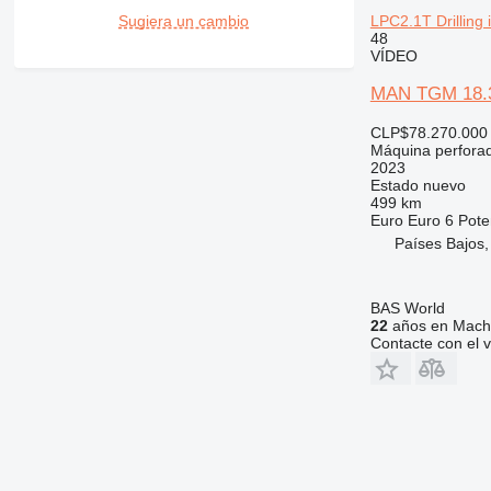
LPC2.1T Drilling
Sugiera un cambio
48
VÍDEO
MAN TGM 18.3
CLP$78.270.000
Máquina perfora
2023
Estado
nuevo
499 km
Euro
Euro 6
Pote
Países Bajos,
BAS World
22
años en Machi
Contacte con el 