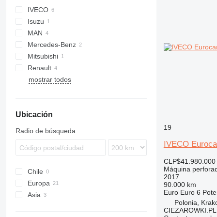
IVECO
Isuzu
EuroCargo
MAN
Magirus
ELF
Mercedes-Benz
TGM
Mitsubishi
Unimog
Renault
Canter
mostrar todos
D-series
LT
G-series
Kerax
Ubicación
19
Radio de búsqueda
IVECO Eurocarg
CLP$41.980.000
Máquina perfora
Chile
2017
Europa
90.000 km
Euro
Euro 6
Pote
Asia
Francia
Polonia, Kra
Países Bajos
Japón
CIEZAROWKI.PL