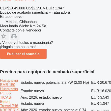
CLP$2.049.000
US$2.250
≈ EUR 1.947
Equipo de acabado superficial - fratasadora
Estado
nuevo
México, Chihuahua
Maquinaria Wiebe Km 24 Sa
Contacte con el vendedor
¿Vende vehículos o maquinaria?
¡Hagalo con nosotros!
Publicar el anuncio
Precios para equipos de acabado superficial
Husqvarna
Estado: nuevo, potencia: 2.2 kW (2.99 Hp)
EUR 20.670
BMS 150
Husqvarna
Estado: nuevo
EUR 16.020
PG 6S
TICAB
Año: 2026, estado: nuevo
EUR 3.549
Beton
Estado: nuevo
EUR 1.947
Trowel P46
KREBER K-
Año: 2026, estado: nuevo, potencia: 0.74