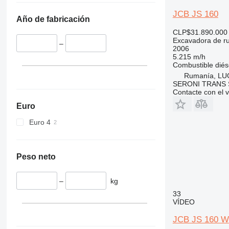
JCB JS 160
Año de fabricación
CLP$31.890.000
Excavadora de r
–
2006
5.215 m/h
Combustible
diés
Rumanía, L
SERONI TRANS S
Contacte con el 
Euro
Euro 4
Peso neto
–
kg
33
VÍDEO
JCB JS 160 W