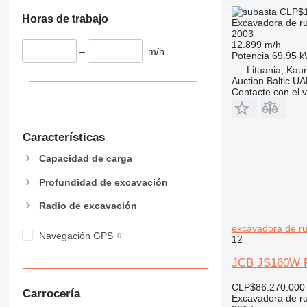
CLP$1
Horas de trabajo
Excavadora de r
2003
12.899 m/h
–
m/h
Potencia
69.95 k
Lituania, Kau
Auction Baltic U
Contacte con el 
Características
Capacidad de carga
Profundidad de excavación
Radio de excavación
excavadora de r
Navegación GPS
12
JCB JS160W 
CLP$86.270.000
Carrocería
Excavadora de r