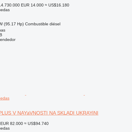
4.730.000
EUR 14.000
≈ US$16.180
uedas
W (95.17 Hp)
Combustible
diésel
nas
AB
vendedor
uedas
PLUS V NAYaVNOSTI NA SKLADI UKRAYiNI
EUR 82.000
≈ US$94.740
uedas