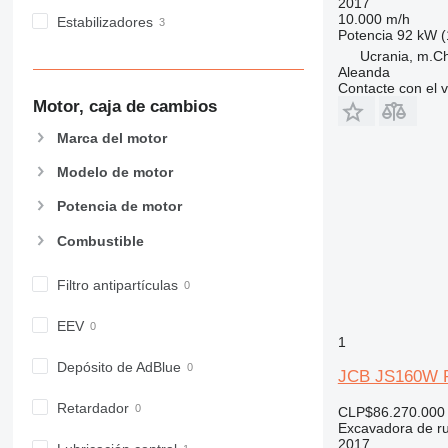
2017
10.000 m/h
Estabilizadores
Potencia
92 kW (
Ucrania, m.Ch
Aleanda
Contacte con el 
Motor, caja de cambios
Marca del motor
Modelo de motor
Potencia de motor
Combustible
Filtro antipartículas
EEV
1
Depósito de AdBlue
JCB JS160W 
Retardador
CLP$86.270.000
Excavadora de r
2017