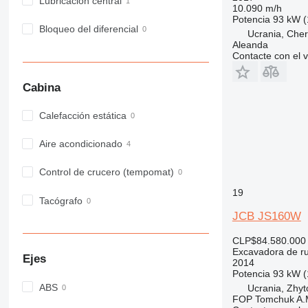
Lubricación central
10.090 m/h
Potencia
93 kW (
Bloqueo del diferencial
Ucrania, Cher
Aleanda
Contacte con el 
Cabina
Calefacción estática
Aire acondicionado
Control de crucero (tempomat)
19
Tacógrafo
JCB JS160W
CLP$84.580.000
Excavadora de r
Ejes
2014
Potencia
93 kW (
ABS
Ucrania, Zhy
FOP Tomchuk A.