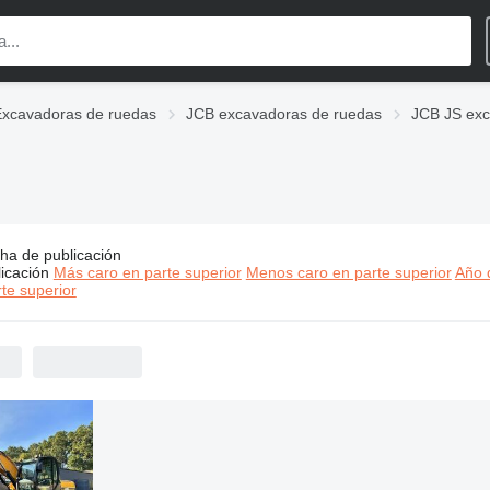
Excavadoras de ruedas
JCB excavadoras de ruedas
JCB JS exc
ha de publicación
s:
JCB JS 160 excavadoras de ruedas
icación
Más caro en parte superior
Menos caro en parte superior
Año d
te superior