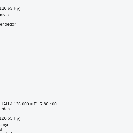
126.53 Hp)
nivtsi
vendedor
UAH 4.136.000
≈ EUR 80.400
uedas
126.53 Hp)
tomyr
M.