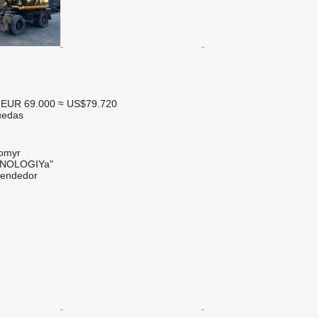
EUR 69.000
≈ US$79.720
uedas
tomyr
NOLOGIYa"
vendedor