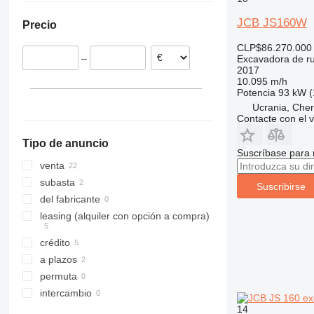
Chequia
JCB JS160W
Precio
Rumanía
Alemania
CLP$86.270.000
–
Excavadora de r
2017
10.095 m/h
Potencia
93 kW (
Ucrania, Cher
Contacte con el 
Tipo de anuncio
Suscríbase para 
venta
subasta
Suscribirse
del fabricante
leasing (alquiler con opción a compra)
crédito
a plazos
permuta
intercambio
14