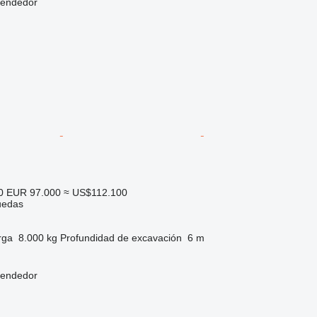
vendedor
0
EUR 97.000
≈ US$112.100
uedas
rga
8.000 kg
Profundidad de excavación
6 m
vendedor