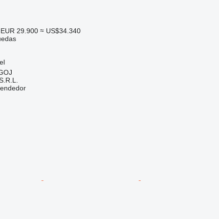
EUR 29.900
≈ US$34.340
uedas
el
UGOJ
.R.L.
vendedor