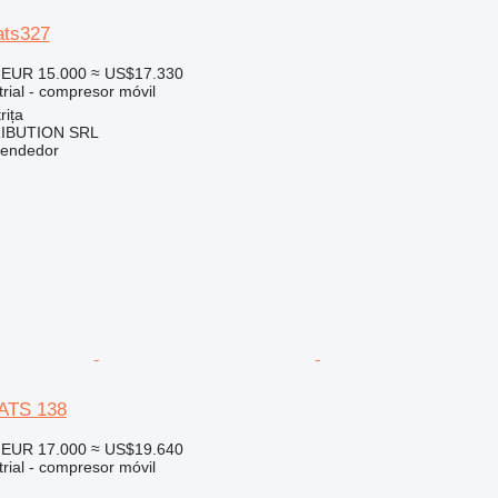
ats327
EUR 15.000
≈ US$17.330
rial - compresor móvil
rița
IBUTION SRL
vendedor
XATS 138
EUR 17.000
≈ US$19.640
rial - compresor móvil