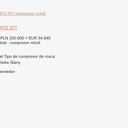
XATS 377
PLN 150.000
≈ EUR 34.840
rial - compresor móvil
el
Tipo de compresor
de rosca
rówka Stany
vendedor