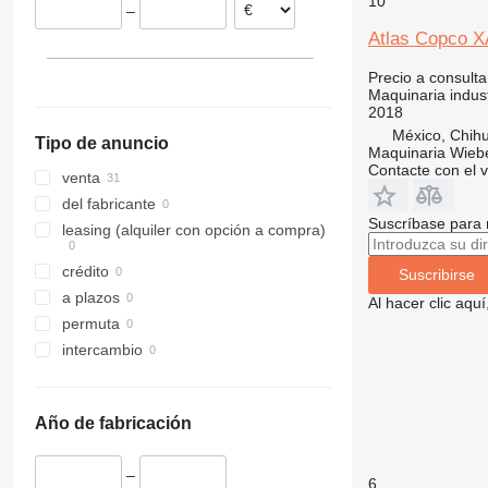
10
–
Portugal
XAS 68
Atlas Copco 
Países Bajos
XAS 87
Italia
XAS 97
Precio a consulta
Maquinaria indust
mostrar todos
XAS 185
2018
XAS 186
México, Chih
Tipo de anuncio
Maquinaria Wieb
Contacte con el 
venta
del fabricante
Suscríbase para 
leasing (alquiler con opción a compra)
crédito
Suscribirse
a plazos
Al hacer clic aq
permuta
intercambio
Año de fabricación
–
6