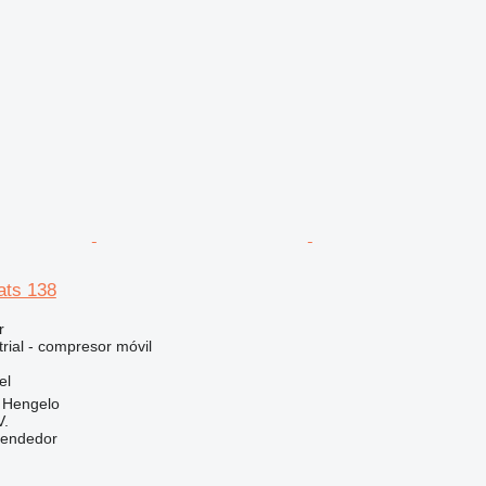
ats 138
r
rial - compresor móvil
el
, Hengelo
V.
vendedor