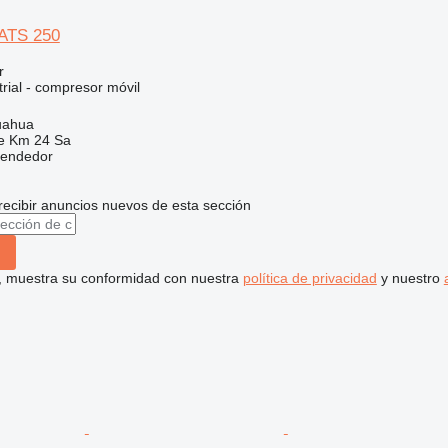
XATS 250
r
rial - compresor móvil
uahua
e Km 24 Sa
vendedor
recibir anuncios nuevos de esta sección
uí, muestra su conformidad con nuestra
política de privacidad
y nuestro