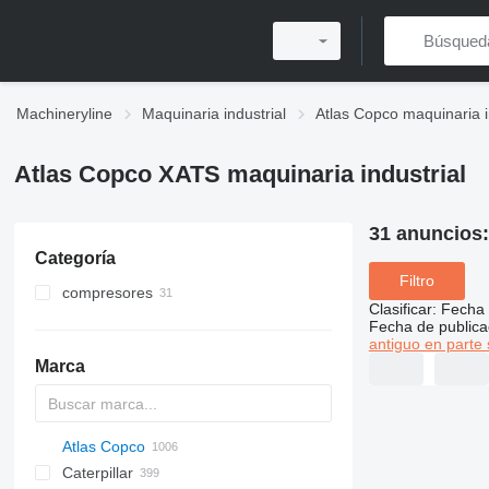
Machineryline
Maquinaria industrial
Atlas Copco maquinaria i
Atlas Copco XATS maquinaria industrial
31 anuncios
Categoría
Filtro
compresores
Clasificar
:
Fecha 
compresores móviles
Fecha de publica
antiguo en parte 
compresores estacionarios
Marca
Atlas Copco
PDS
APD
AB
Ensis
VZ
AG3
Caterpillar
Pega
DrillAir
QAS
PDP
E-series
B-series
BM
GFS
VT
Rover
PA
Airpure
BySprint Fiber
CK
SR