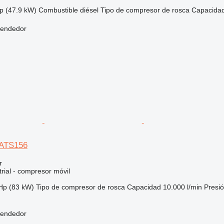
p (47.9 kW)
Combustible
diésel
Tipo de compresor
de rosca
Capacida
vendedor
XATS156
r
rial - compresor móvil
Hp (83 kW)
Tipo de compresor
de rosca
Capacidad
10.000 l/min
Presi
vendedor