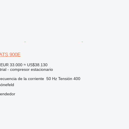
XATS 900E
EUR 33.000
≈ US$38.130
rial - compresor estacionario
ecuencia de la corriente
50 Hz
Tensión
400
hönefeld
vendedor