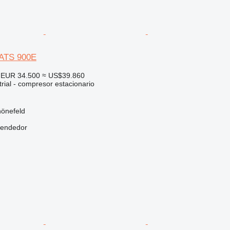
XATS 900E
EUR 34.500
≈ US$39.860
rial - compresor estacionario
hönefeld
vendedor