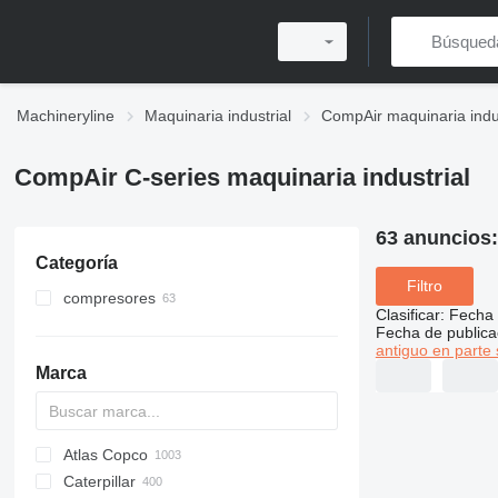
Machineryline
Maquinaria industrial
CompAir maquinaria indus
CompAir C-series maquinaria industrial
63 anuncios
Categoría
Filtro
compresores
Clasificar
:
Fecha 
compresores móviles
Fecha de publica
antiguo en parte 
compresores estacionarios
Marca
Atlas Copco
PDS
APD
AB
Ensis
VZ
AG3
Caterpillar
Pega
DrillAir
QAS
PDP
E-series
B-series
BM
GFS
VT
Rover
PA
Airpure
BySprint Fiber
CK
SR