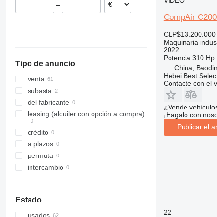
VÍDEO
–
Polonia
CompAir C200
Alemania
Dinamarca
CLP$13.200.000
Maquinaria indust
2022
Potencia
310 Hp 
Tipo de anuncio
China, Baodin
Hebei Best Selec
venta
Contacte con el 
subasta
del fabricante
¿Vende vehículo
leasing (alquiler con opción a compra)
¡Hagalo con noso
Publicar el a
crédito
a plazos
permuta
intercambio
Estado
22
usados