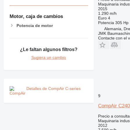
Maquinaria indust
2015
1.290 m/h
Motor, caja de cambios
Euro 4
Potencia
305 Hp 
Potencia de motor
Alemania, Dr
JMK Baumaschi
Contacte con el 
¿Le faltan algunos filtros?
Sugiera un cambio
Detalles de CompAir C-series
9
CompAir C240
Precio a consulta
Maquinaria indust
2012
7.500 m/h