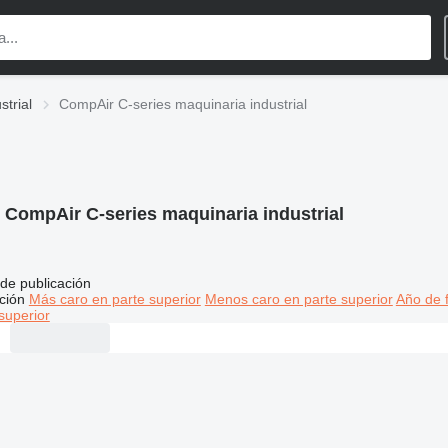
trial
CompAir C-series maquinaria industrial
:
CompAir C-series maquinaria industrial
de publicación
ción
Más caro en parte superior
Menos caro en parte superior
Año de f
superior