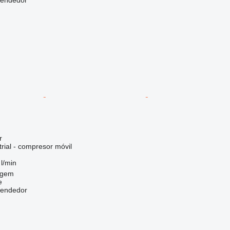
r
rial - compresor móvil
l/min
egem
e
vendedor