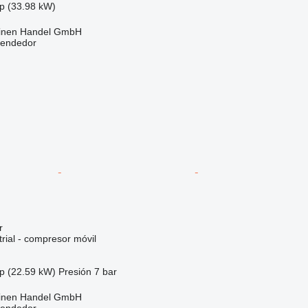
p (33.98 kW)
inen Handel GmbH
vendedor
r
rial - compresor móvil
p (22.59 kW)
Presión
7 bar
inen Handel GmbH
vendedor