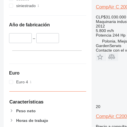
siniestrado
CompAir C 20
CLP$31.030.000
Maquinaria indust
Año de fabricación
2012
5.800 m/h
Potencia
244 Hp 
–
Polonia, Miej
GardenSerwis
Contacte con el 
Euro
Euro 4
Características
20
Peso neto
CompAir C200
Horas de trabajo
Precio a consulta