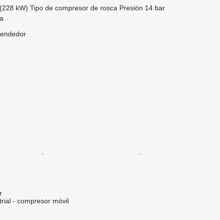
(228 kW)
Tipo de compresor
de rosca
Presión
14 bar
na
vendedor
r
rial - compresor móvil