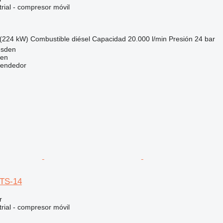
rial - compresor móvil
(224 kW)
Combustible
diésel
Capacidad
20.000 l/min
Presión
24 bar
esden
nen
vendedor
TS-14
r
rial - compresor móvil