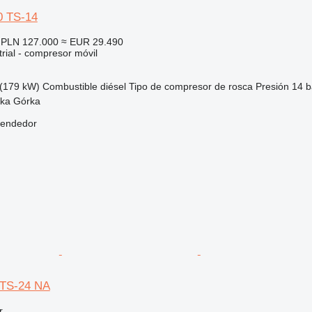
0 TS-14
PLN 127.000
≈ EUR 29.490
rial - compresor móvil
(179 kW)
Combustible
diésel
Tipo de compresor
de rosca
Presión
14 b
ska Górka
vendedor
TS-24 NA
r