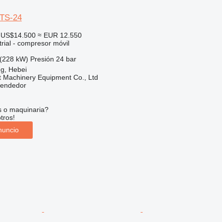
TS-24
US$14.500
≈ EUR 12.550
rial - compresor móvil
(228 kW)
Presión
24 bar
g, Hebei
t Machinery Equipment Co., Ltd
vendedor
s o maquinaria?
tros!
nuncio