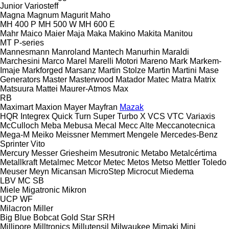
Junior
Variosteff
Magna
Magnum
Magurit
Maho
MH 400 P
MH 500 W
MH 600 E
Mahr
Maico
Maier
Maja
Maka
Makino
Makita
Manitou
MT
P-series
Mannesmann
Manroland
Mantech
Manurhin
Maraldi
Marchesini
Marco
Marel
Marelli Motori
Mareno
Mark
Markem-
Imaje
Markforged
Marsanz
Martin Stolze
Martin
Martini
Mase
Generators
Master
Masterwood
Matador
Matec
Matra
Matrix
Matsuura
Mattei
Maurer-Atmos
Max
RB
Maximart
Maxion
Mayer
Mayfran
Mazak
HQR
Integrex
Quick Turn
Super Turbo X
VCS
VTC
Variaxis
McCulloch
Meba
Mebusa
Mecal
Mecc Alte
Meccanotecnica
Mega-M
Meiko
Meissner
Memmert
Mengele
Mercedes-Benz
Sprinter
Vito
Mercury
Messer Griesheim
Mesutronic
Metabo
Metalcértima
Metallkraft
Metalmec
Metcor
Metec
Metos
Metso
Mettler Toledo
Meuser
Meyn
Micansan
MicroStep
Microcut
Miedema
LBV
MC
SB
Miele
Migatronic
Mikron
UCP
WF
Milacron
Miller
Big Blue
Bobcat
Gold Star
SRH
Millipore
Milltronics
Millutensil
Milwaukee
Mimaki
Mini