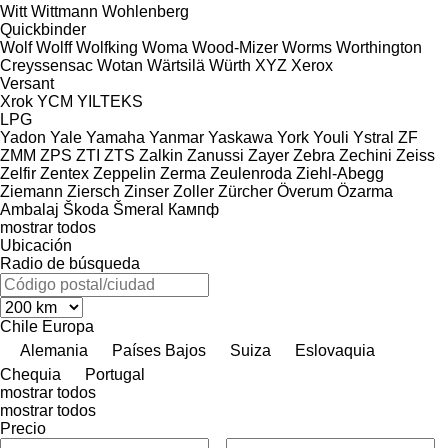
Witt
Wittmann
Wohlenberg
Quickbinder
Wolf
Wolff
Wolfking
Woma
Wood-Mizer
Worms
Worthington
Creyssensac
Wotan
Wärtsilä
Würth
XYZ
Xerox
Versant
Xrok
YCM
YILTEKS
LPG
Yadon
Yale
Yamaha
Yanmar
Yaskawa
York
Youli
Ystral
ZF
ZMM
ZPS
ZTI
ZTS
Zalkin
Zanussi
Zayer
Zebra
Zechini
Zeiss
Zelfir
Zentex
Zeppelin
Zerma
Zeulenroda
Ziehl-Abegg
Ziemann
Ziersch
Zinser
Zoller
Zürcher
Överum
Özarma
Ambalaj
Škoda
Šmeral
Кампф
mostrar todos
Ubicación
Radio de búsqueda
Chile
Europa
Alemania
Países Bajos
Suiza
Eslovaquia
Chequia
Portugal
mostrar todos
mostrar todos
Precio