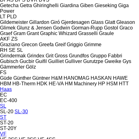
Getecha
Getra
Ghiringhelli
Giardina
Giben
Gieseking
Giga
Power
LT
PLD
Gildemeister
Gillardon
Giró
Gjerdesagen
Glass
Glatt
Gleason
Glimek
Glunz & Jensen
Godwin
Gorman-Rupp
Gostol
Graco
Graef
Gram
Grant
Graphic Whizard
Grasselli
Graule
AKF
ZS
Graziano
Grecon
Greefa
Greif
Griggio
Grimme
RH
SE
SL
Grindermak
Grindex
Grit
Gross
Grundfos
Gruppo Fabbri
Gubisch
Gucbir
Guifil
Guilliet
Gulliver
Gurutzpe
Gweike
Gys
Gämmerler
Gölz
FS
Güde
Günther
Güntner
H&M
HANOMAG
HASKAN
HAWE
HBM
HB‑Therm
HDK
HE-VA
HM Machinery
HP
HSM
HTT
Haas
EC
EC-400
SL
SL-20
SL-30
ST
ST-20
ST-20Y
VF