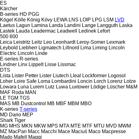
ES
Kärcher
B-series
HD
PGG
Kögel
Kölle
König
Kövy
LEWA
LNS
LOIP
LPG
LSM
LVD
Laetus
Lagun
Lamina
Landa
Landini
Lange
Langguth
Laska
Lastek
Lauda
Leadermac
Leadwell
Ledinek
Lefort
500
600
Leica
Leistritz
Leitz
Leo
Leonhardt
Leroy-Somer
Lexmark
Leybold
Liebherr
Ligmatech
Lillnord
Lima
Liming
Lincoln
Electric
Lincoln
Linde
E-series
R-series
Lindner
Linx
Lippelt
Lisse
Lissmac
DTS
Lista
Lister Petter
Lister
Liutech
Lleal
Lockformer
Logosol
Loher
Loire Safe
Loma
Lombardini
Loncin
Lorch
Lorenz
Lotze
Lowara
Luna
Lurem
Lutz
Luwa
Luxtower
Lödige
Lüscher
M&M
MAF Roda
MAN
LE
TGM
TGS
MAS
MB Dustcontrol
MB
MBF
MBM
MBO
K-series
T-series
MD Dario
MEP
Shark
Tiger
MG
MHS
MKN
MKW
MPS
MTA
MTE
MTF
MTU
MVD
MWM
MZ
MacPan
Macc
Macchi
Mace
Maciuś
Maco
Macpresse
Mado
Mafell
Maggi