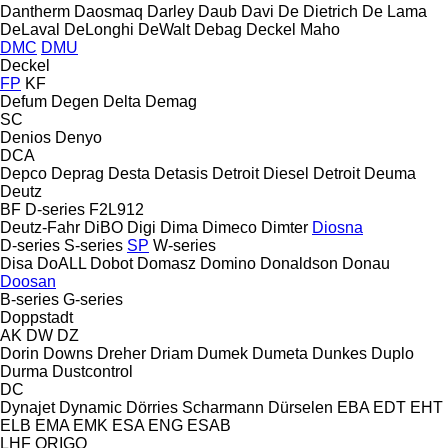
Dantherm
Daosmaq
Darley
Daub
Davi
De Dietrich
De Lama
DeLaval
DeLonghi
DeWalt
Debag
Deckel Maho
DMC
DMU
Deckel
FP
KF
Defum
Degen
Delta
Demag
SC
Denios
Denyo
DCA
Depco
Deprag
Desta
Detasis
Detroit Diesel
Detroit
Deuma
Deutz
BF
D-series
F2L912
Deutz-Fahr
DiBO
Digi
Dima
Dimeco
Dimter
Diosna
D-series
S-series
SP
W-series
Disa
DoALL
Dobot
Domasz
Domino
Donaldson
Donau
Doosan
B-series
G-series
Doppstadt
AK
DW
DZ
Dorin
Downs
Dreher
Driam
Dumek
Dumeta
Dunkes
Duplo
Durma
Dustcontrol
DC
Dynajet
Dynamic
Dörries Scharmann
Dürselen
EBA
EDT
EHT
ELB
EMA
EMK
ESA ENG
ESAB
LHF
ORIGO