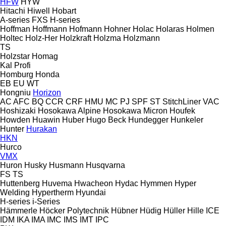
HFW
HYW
Hitachi
Hiwell
Hobart
A-series
FXS
H-series
Hoffman
Hoffmann
Hofmann
Hohner
Holac
Holaras
Holmen
Holtec
Holz-Her
Holzkraft
Holzma
Holzmann
TS
Holzstar
Homag
Kal
Profi
Homburg
Honda
EB
EU
WT
Hongniu
Horizon
AC
AFC
BQ
CCR
CRF
HMU
MC
PJ
SPF
ST
StitchLiner
VAC
Hoshizaki
Hosokawa Alpine
Hosokawa Micron
Houfek
Howden
Huawin
Huber
Hugo Beck
Hundegger
Hunkeler
Hunter
Hurakan
HKN
Hurco
VMX
Huron
Husky
Husmann
Husqvarna
FS
TS
Huttenberg
Huvema
Hwacheon
Hydac
Hymmen
Hyper
Welding
Hypertherm
Hyundai
H-series
i-Series
Hämmerle
Höcker Polytechnik
Hübner
Hüdig
Hüller Hille
ICE
IDM
IKA
IMA
IMC
IMS
IMT
IPC