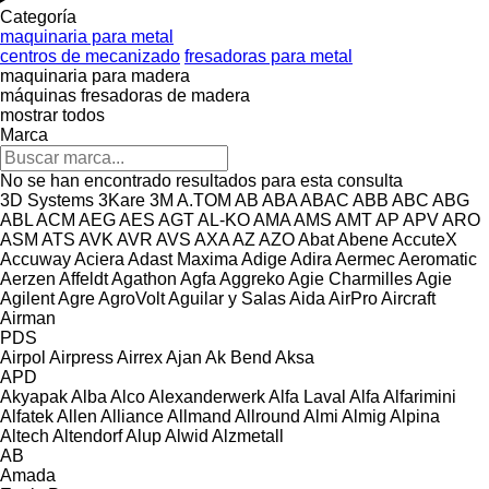
Categoría
maquinaria para metal
centros de mecanizado
fresadoras para metal
maquinaria para madera
máquinas fresadoras de madera
mostrar todos
Marca
No se han encontrado resultados para esta consulta
3D Systems
3Kare
3M
A.TOM
AB
ABA
ABAC
ABB
ABC
ABG
ABL
ACM
AEG
AES
AGT
AL-KO
AMA
AMS
AMT
AP
APV
ARO
ASM
ATS
AVK
AVR
AVS
AXA
AZ
AZO
Abat
Abene
AccuteX
Accuway
Aciera
Adast Maxima
Adige
Adira
Aermec
Aeromatic
Aerzen
Affeldt
Agathon
Agfa
Aggreko
Agie Charmilles
Agie
Agilent
Agre
AgroVolt
Aguilar y Salas
Aida
AirPro
Aircraft
Airman
PDS
Airpol
Airpress
Airrex
Ajan
Ak Bend
Aksa
APD
Akyapak
Alba
Alco
Alexanderwerk
Alfa Laval
Alfa
Alfarimini
Alfatek
Allen
Alliance
Allmand
Allround
Almi
Almig
Alpina
Altech
Altendorf
Alup
Alwid
Alzmetall
AB
Amada