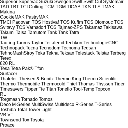
Superior
Supervac
Suzuki
Swegon
Swift
Swift-Cut
Systemair
TAD
TBT
TCI Cutting
TCM
TGM
TICAB
TKS
TLS
TMAK
Makina
CookieMAK
PastryMAK
TMCI Padovan
TOS Hostivař
TOS Kuřim
TOS Olomouc
TOS
Svitavy
TOS Varnsdorf
TOS
Tajmac-ZPS
Takamaz
Takisawa
Takumi
Talsa
Tamutom
Tank
Tank
Tatra
TW
Tauring
Taurus
Taylor
Tecalemit
Techkon
TechnologieCNC
Technopack
Tecna
Tecnodom
Tecnoma
Tedsan
TehnoMashStroy
Teka
Tekna
Teksan
Telestack
Telstar
Terberg
Terex
820
RL
Tesa
Tetra Pak®
Tfon
Surfacer
Thaletec
Theisen & Bonitz
Thermo King
Thermo Scientific
Thermo
Thermobile
Thermocold
Thiel
Thomas
Thyssen
Tiger
Timesavers
Tipper Tie
Titan
Tonello
Tool-Temp
Topcon
RL
Torgmash
Tornado
Tornos
Deco
M-Series
MultiSwiss
Multideco
R-Series
T-Series
Toshiba
Total
Tower Light
VB
VT
Townsend
Tox
Toyota
Proace