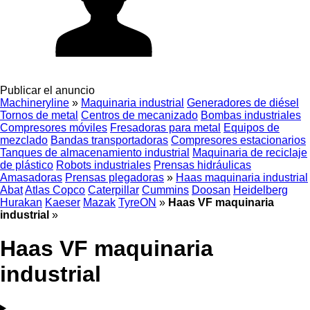
Publicar el anuncio
Machineryline
»
Maquinaria industrial
Generadores de diésel
Tornos de metal
Centros de mecanizado
Bombas industriales
Compresores móviles
Fresadoras para metal
Equipos de
mezclado
Bandas transportadoras
Compresores estacionarios
Tanques de almacenamiento industrial
Maquinaria de reciclaje
de plástico
Robots industriales
Prensas hidráulicas
Amasadoras
Prensas plegadoras
»
Haas maquinaria industrial
Abat
Atlas Copco
Caterpillar
Cummins
Doosan
Heidelberg
Hurakan
Kaeser
Mazak
TyreON
»
Haas VF maquinaria
industrial
»
Haas VF maquinaria
industrial