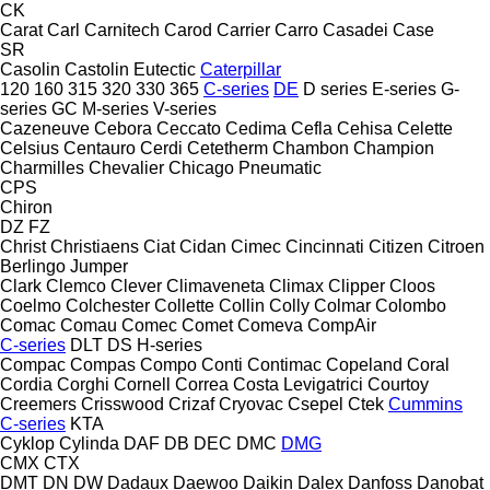
CK
Carat
Carl
Carnitech
Carod
Carrier
Carro
Casadei
Case
SR
Casolin
Castolin Eutectic
Caterpillar
120
160
315
320
330
365
C-series
DE
D series
E-series
G-
series
GC
M-series
V-series
Cazeneuve
Cebora
Ceccato
Cedima
Cefla
Cehisa
Celette
Celsius
Centauro
Cerdi
Cetetherm
Chambon
Champion
Charmilles
Chevalier
Chicago Pneumatic
CPS
Chiron
DZ
FZ
Christ
Christiaens
Ciat
Cidan
Cimec
Cincinnati
Citizen
Citroen
Berlingo
Jumper
Clark
Clemco
Clever
Climaveneta
Climax
Clipper
Cloos
Coelmo
Colchester
Collette
Collin
Colly
Colmar
Colombo
Comac
Comau
Comec
Comet
Comeva
CompAir
C-series
DLT
DS
H-series
Compac
Compas
Compo
Conti
Contimac
Copeland
Coral
Cordia
Corghi
Cornell
Correa
Costa Levigatrici
Courtoy
Creemers
Crisswood
Crizaf
Cryovac
Csepel
Ctek
Cummins
C-series
KTA
Cyklop
Cylinda
DAF
DB
DEC
DMC
DMG
CMX
CTX
DMT
DN
DW
Dadaux
Daewoo
Daikin
Dalex
Danfoss
Danobat