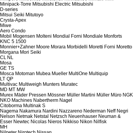
Minipack-Torre
Mitsubishi Electric
Mitsubishi
D-series
Mitsui Seiki
Mitutoyo
Crysta-Apex
Miwe
Aero
Condo
Mobil
Mogensen
Molteni
Mondial Forni
Mondiale
Monforts
KNC 5 1500
Monnier+Zahner
Moore
Morara
Morbidelli
Moretti Forni
Moretto
Morgana
Mori Seiki
CL
NL
Mosa
GE
TS
Mosca
Motoman
Mubea
Mueller
MultiOne
Multiquip
LT
QP
Multivac
Multiweigh
Munters
Muratec
MD
MT
MW
Murex
Mäder Pressen
Mössner
Müller Martini
Müller
Müro
NGK
NKO Machines
Nabertherm
Nagel
Citoborma
Multinak S
Nagema
Nakamura
Nardini
Nazzareno
Nederman
Neff
Negri
Nelson
Netmak
Netstal
Netzsch
Neuenhauser
Neuman &
Esser
Newtec
Nicolas
Nieros
Nikkiso
Nikon
Nilfisk
MH
Nilpeter
Nirotech
Nissan