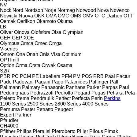
NV
Nock
Nord
Nordson
Norje
Normag
Norwood
Nova
Novenco
Nowicki
Nuova
OKK
OMA
OMC
OMS
OMV
OTC Daihen
OTT
Oemak
Oerlikon
Okamoto
Okuma
LB
Oliver
Olnova
Olofsfors
Olsa
Olympian
GEH
GEP
XQE
Olympus
Omca
Omec
Omga
V-series
Omron
Ona
Onan
Onis Visa
Optimum
OPTImill
Option
Orma
Orsta
Orwak
Osama
S2R
PBR
PC
PCM
PE Labellers
PFM
PM
POS
PRB
Paal
Pactur
Pade
Padovani
Pagani
Pago
Palamides
Palfinger
Pall
Pallmann
Palmary
Panasonic
Panhans
Parker
Parpas
Paul
Peddinghaus
Pedrazzoli
Pedrollo
Pegard
Pegas
Pehaka
Pela
Peletto
Pema
Pendraulik
Perfect
Perfecta
Perin
Perkins
1100 Series
2500 Series
2800 Series
4000 Series
Pernuma
Pester
Petratto
Peugeot
Expert
Partner
Pfaudler
CH4000
Pfiffner
Philips
Pieralisi
Pietroberto
Piller
Pilous
Pimak
Pinacho
Piovan
PishTech
Pitney Bowes
Pizza Group
Placke