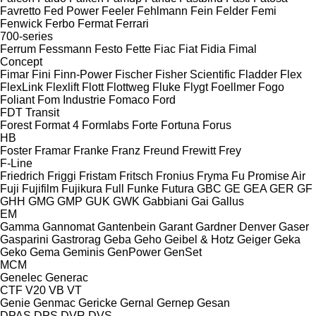
Favretto
Fed Power
Feeler
Fehlmann
Fein
Felder
Femi
Fenwick
Ferbo
Fermat
Ferrari
700-series
Ferrum
Fessmann
Festo
Fette
Fiac
Fiat
Fidia
Fimal
Concept
Fimar
Fini
Finn-Power
Fischer
Fisher Scientific
Fladder
Flex
FlexLink
Flexlift
Flott
Flottweg
Fluke
Flygt
Foellmer
Fogo
Foliant
Fom Industrie
Fomaco
Ford
FDT
Transit
Forest
Format 4
Formlabs
Forte
Fortuna
Forus
HB
Foster
Framar
Franke
Franz
Freund
Frewitt
Frey
F-Line
Friedrich
Friggi
Fristam
Fritsch
Fronius
Fryma
Fu Promise Air
Fuji
Fujifilm
Fujikura
Full
Funke
Futura
GBC
GE
GEA
GER
GF
GHH
GMG
GMP
GUK
GWK
Gabbiani
Gai
Gallus
EM
Gamma
Gannomat
Gantenbein
Garant
Gardner Denver
Gaser
Gasparini
Gastrorag
Geba
Geho
Geibel & Hotz
Geiger
Geka
Geko
Gema
Geminis
GenPower
GenSet
MCM
Genelec
Generac
CTF
V20
VB
VT
Genie
Genmac
Gericke
Gernal
Gernep
Gesan
DPAS
DPS
DVR
DVS