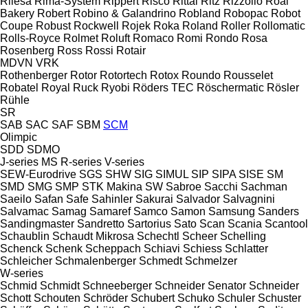
Rilesa
Rima-System
Rippert
Risco
Rittal
Ritz
Rizzolio
Roal
Bakery
Robert
Robino & Galandrino
Robland
Robopac
Robot
Coupe
Robust
Rockwell
Rojek
Roka
Roland
Roller
Rollomatic
Rolls-Royce
Rolmet
Roluft
Romaco
Romi
Rondo
Rosa
Rosenberg
Ross
Rossi
Rotair
MDVN
VRK
Rothenberger
Rotor
Rotortech
Rotox
Roundo
Rousselet
Robatel
Royal
Ruck
Ryobi
Röders TEC
Röschermatic
Rösler
Rühle
SR
SAB
SAC
SAF
SBM
SCM
Olimpic
SDD
SDMO
J-series
MS
R-series
V-series
SEW-Eurodrive
SGS
SHW
SIG
SIMUL
SIP
SIPA
SISE
SM
SMD
SMG
SMP
STK Makina
SW
Sabroe
Sacchi
Sachman
Saeilo
Safan
Safe
Sahinler
Sakurai
Salvador
Salvagnini
Salvamac
Samag
Samaref
Samco
Samon
Samsung
Sanders
Sandingmaster
Sandretto
Sartorius
Sato
Scan
Scania
Scantool
Schaublin
Schaudt Mikrosa
Schechtl
Scheer
Schelling
Schenck
Schenk
Scheppach
Schiavi
Schiess
Schlatter
Schleicher
Schmalenberger
Schmedt
Schmelzer
W-series
Schmid
Schmidt
Schneeberger
Schneider Senator
Schneider
Schott
Schouten
Schröder
Schubert
Schuko
Schuler
Schuster