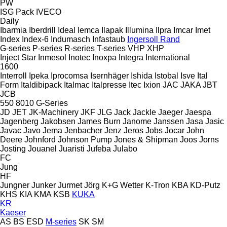
PW
ISG Pack
IVECO
Daily
Ibarmia
Iberdrill
Ideal
Iemca
Ilapak
Illumina
Ilpra
Imcar
Imet
Index
Index-6
Indumasch
Infastaub
Ingersoll Rand
G-series
P-series
R-series
T-series
VHP
XHP
Inject Star
Inmesol
Inotec
Inoxpa
Integra
International
1600
Interroll
Ipeka
Iprocomsa
Isernhäger
Ishida
Istobal
Isve
Ital
Form
Italdibipack
Italmac
Italpresse
Itec
Ixion
JAC
JAKA
JBT
JCB
550
8010
G-Series
JD
JET
JK-Machinery
JKF
JLG
Jack
Jackle
Jaeger
Jaespa
Jagenberg
Jakobsen
James Burn
Janome
Janssen
Jasa
Jasic
Javac
Javo
Jema
Jenbacher
Jenz
Jeros
Jobs
Jocar
John
Deere
Johnford
Johnson Pump
Jones & Shipman
Joos
Jorns
Josting
Jouanel
Juaristi
Jufeba
Julabo
FC
Jung
HF
Jungner
Junker
Jurmet
Jörg
K+G Wetter
K-Tron
KBA
KD-Putz
KHS
KIA
KMA
KSB
KUKA
KR
Kaeser
AS
BS
ESD
M-series
SK
SM