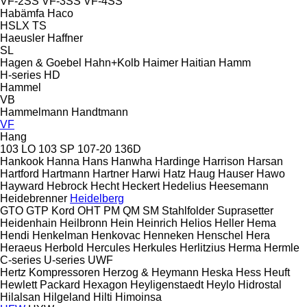
VF-2SS
VF-3SS
VF-4SS
Habämfa
Haco
HSLX
TS
Haeusler
Haffner
SL
Hagen & Goebel
Hahn+Kolb
Haimer
Haitian
Hamm
H-series
HD
Hammel
VB
Hammelmann
Handtmann
VF
Hang
103 LO
103 SP
107-20
136D
Hankook
Hanna
Hans
Hanwha
Hardinge
Harrison
Harsan
Hartford
Hartmann
Hartner
Harwi
Hatz
Haug
Hauser
Hawo
Hayward
Hebrock
Hecht
Heckert
Hedelius
Heesemann
Heidebrenner
Heidelberg
GTO
GTP
Kord
OHT
PM
QM
SM
Stahlfolder
Suprasetter
Heidenhain
Heilbronn
Hein
Heinrich
Helios
Heller
Hema
Hendi
Henkelman
Henkovac
Henneken
Henschel
Hera
Heraeus
Herbold
Hercules
Herkules
Herlitzius
Herma
Hermle
C-series
U-series
UWF
Hertz Kompressoren
Herzog & Heymann
Heska
Hess
Heuft
Hewlett Packard
Hexagon
Heyligenstaedt
Heylo
Hidrostal
Hilalsan
Hilgeland
Hilti
Himoinsa