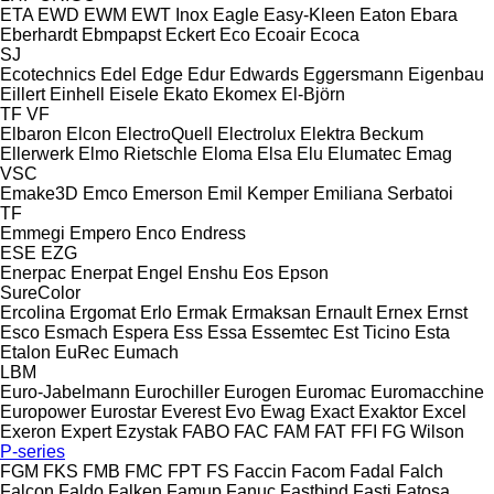
ETA
EWD
EWM
EWT Inox
Eagle
Easy-Kleen
Eaton
Ebara
Eberhardt
Ebmpapst
Eckert
Eco
Ecoair
Ecoca
SJ
Ecotechnics
Edel
Edge
Edur
Edwards
Eggersmann
Eigenbau
Eillert
Einhell
Eisele
Ekato
Ekomex
El-Björn
TF
VF
Elbaron
Elcon
ElectroQuell
Electrolux
Elektra Beckum
Ellerwerk
Elmo Rietschle
Eloma
Elsa
Elu
Elumatec
Emag
VSC
Emake3D
Emco
Emerson
Emil Kemper
Emiliana Serbatoi
TF
Emmegi
Empero
Enco
Endress
ESE
EZG
Enerpac
Enerpat
Engel
Enshu
Eos
Epson
SureColor
Ercolina
Ergomat
Erlo
Ermak
Ermaksan
Ernault
Ernex
Ernst
Esco
Esmach
Espera
Ess
Essa
Essemtec
Est Ticino
Esta
Etalon
EuRec
Eumach
LBM
Euro-Jabelmann
Eurochiller
Eurogen
Euromac
Euromacchine
Europower
Eurostar
Everest
Evo
Ewag
Exact
Exaktor
Excel
Exeron
Expert
Ezystak
FABO
FAC
FAM
FAT
FFI
FG Wilson
P-series
FGM
FKS
FMB
FMC
FPT
FS
Faccin
Facom
Fadal
Falch
Falcon
Faldo
Falken
Famup
Fanuc
Fastbind
Fasti
Fatosa