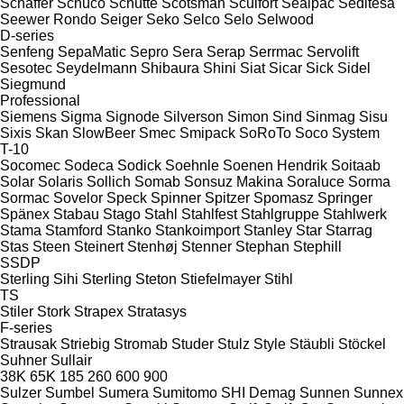
Schäffer
Schüco
Schütte
Scotsman
Sculfort
Sealpac
Seditesa
Seewer Rondo
Seiger
Seko
Selco
Selo
Selwood
D-series
Senfeng
SepaMatic
Sepro
Sera
Serap
Serrmac
Servolift
Sesotec
Seydelmann
Shibaura
Shini
Siat
Sicar
Sick
Sidel
Siegmund
Professional
Siemens
Sigma
Signode
Silverson
Simon
Sind
Sinmag
Sisu
Sixis
Skan
SlowBeer
Smec
Smipack
SoRoTo
Soco System
T-10
Socomec
Sodeca
Sodick
Soehnle
Soenen Hendrik
Soitaab
Solar
Solaris
Sollich
Somab
Sonsuz Makina
Soraluce
Sorma
Sormac
Sovelor
Speck
Spinner
Spitzer
Spomasz
Springer
Spänex
Stabau
Stago
Stahl
Stahlfest
Stahlgruppe
Stahlwerk
Stama
Stamford
Stanko
Stankoimport
Stanley
Star
Starrag
Stas
Steen
Steinert
Stenhøj
Stenner
Stephan
Stephill
SSDP
Sterling Sihi
Sterling
Steton
Stiefelmayer
Stihl
TS
Stiler
Stork
Strapex
Stratasys
F-series
Strausak
Striebig
Stromab
Studer
Stulz
Style
Stäubli
Stöckel
Suhner
Sullair
38K
65K
185
260
600
900
Sulzer
Sumbel
Sumera
Sumitomo SHI Demag
Sunnen
Sunnex