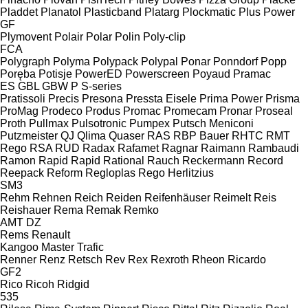
Pladdet
Planatol
Plasticband
Platarg
Plockmatic
Plus Power
GF
Plymovent
Polair
Polar
Polin
Poly-clip
FCA
Polygraph
Polyma
Polypack
Polypal
Ponar
Ponndorf
Popp
Poręba
Potisje
PowerED
Powerscreen
Poyaud
Pramac
ES
GBL
GBW
P
S-series
Pratissoli
Precis
Presona
Pressta Eisele
Prima Power
Prisma
ProMag
Prodeco
Produs
Promac
Promecam
Pronar
Proseal
Proth
Pullmax
Pulsotronic
Pumpex
Putsch Meniconi
Putzmeister
QJ
Qlima
Quaser
RAS
RBP Bauer
RHTC
RMT
Rego
RSA
RUD
Radax
Rafamet
Ragnar
Raimann
Rambaudi
Ramon
Rapid
Rapid
Rational
Rauch
Reckermann
Record
Reepack
Reform
Regloplas
Rego Herlitzius
SM3
Rehm
Rehnen
Reich
Reiden
Reifenhäuser
Reimelt
Reis
Reishauer
Rema
Remak
Remko
AMT
DZ
Rems
Renault
Kangoo
Master
Trafic
Renner
Renz
Retsch
Rev
Rex
Rexroth
Rheon
Ricardo
GF2
Rico
Ricoh
Ridgid
535