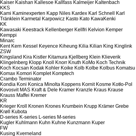
Kaiser
Kaishan
Kallesoe
Kallfass
Kalmeijer
Kaltenbach
KKS
Kami
Kaminexperten
Kapp Niles
Kardex
Karl Schnell
Karl
Tränklein
Karmetal
Karpowicz
Kasto
Kato
KawaKenki
KK
Kawasaki
Keestrack
Kellenberger
Kellfri
Kelvion
Kemper
Kemppi
Minarc
Kent
Kern
Kessel
Keyence
Kiheung
Kilia
Kilian
King
Kinglink
ZSW
Kingsland
Kira
Kistler
Kitamura
Kjellberg
Klein
Klieverik
Klingelnberg
Klopp
Knoll
Knorr
Knuth
KoMo
Koch Technik
Koch
Kocsan
Kodak
Kohler
Koike
Kolb
Kolbe
Kolbus
Komatsu
Komax
Komori
Komplet
Komptech
Crambo
Terminator
Kondia
Koni
Konica Minolta
Koppens
Kornit
Kosme
Kotło-Pol
Kovosvit MAS
Kraft & Dele
Kramer
Kranzle
Kraus
Krause
Krauss Maffei
Kremer
KR
Krieger
Kroll
Kronen
Krones
Krumbein
Krupp
Krämer Grebe
Krøll
Kubota
D-series
K-series
L-series
M-series
Kugler
Kuhlmann
Kuhn
Kuhne
Kunzmann
Kuper
FW
Kusing
Kverneland