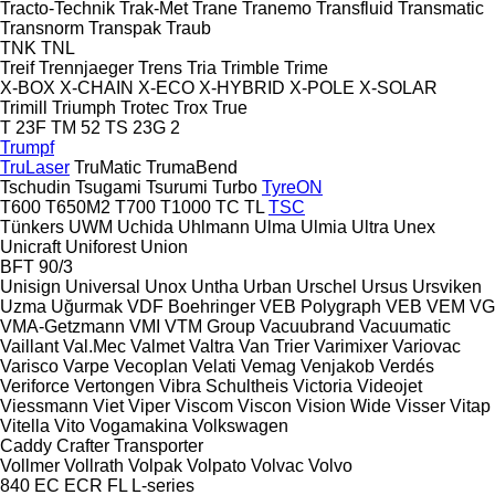
Tracto-Technik
Trak-Met
Trane
Tranemo
Transfluid
Transmatic
Transnorm
Transpak
Traub
TNK
TNL
Treif
Trennjaeger
Trens
Tria
Trimble
Trime
X-BOX
X-CHAIN
X-ECO
X-HYBRID
X-POLE
X-SOLAR
Trimill
Triumph
Trotec
Trox
True
T 23F
TM 52
TS 23G 2
Trumpf
TruLaser
TruMatic
TrumaBend
Tschudin
Tsugami
Tsurumi
Turbo
TyreON
T600
T650M2
T700
T1000
TC
TL
TSC
Tünkers
UWM
Uchida
Uhlmann
Ulma
Ulmia
Ultra
Unex
Unicraft
Uniforest
Union
BFT 90/3
Unisign
Universal
Unox
Untha
Urban
Urschel
Ursus
Ursviken
Uzma
Uğurmak
VDF Boehringer
VEB Polygraph
VEB
VEM
VG
VMA-Getzmann
VMI
VTM Group
Vacuubrand
Vacuumatic
Vaillant
Val.Mec
Valmet
Valtra
Van Trier
Varimixer
Variovac
Varisco
Varpe
Vecoplan
Velati
Vemag
Venjakob
Verdés
Veriforce
Vertongen
Vibra Schultheis
Victoria
Videojet
Viessmann
Viet
Viper
Viscom
Viscon
Vision Wide
Visser
Vitap
Vitella
Vito
Vogamakina
Volkswagen
Caddy
Crafter
Transporter
Vollmer
Vollrath
Volpak
Volpato
Volvac
Volvo
840
EC
ECR
FL
L-series