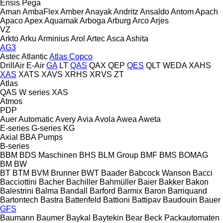
Ensis
Pega
Aman
AmbaFlex
Amber
Anayak
Andritz
Ansaldo
Antom
Apach
Apaco
Apex
Aquamak
Arboga
Arburg
Arco
Arjes
VZ
Arkto
Arku
Arminius
Arol
Artec
Asca
Ashita
AG3
Astec
Atlantic
Atlas Copco
DrillAir
E-Air
GA
LT
QAS
QAX
QEP
QES
QLT
WEDA
XAHS
XAS
XATS
XAVS
XRHS
XRVS
ZT
Atlas
QAS
W series
XAS
Atmos
PDP
Auer
Automatic
Avery
Avia
Avola
Awea
Aweta
E-series
G-series
KG
Axial
BBA Pumps
B-series
BBM
BDS Maschinen
BHS
BLM Group
BMF
BMS
BOMAG
BM
BW
BT
BTM
BVM Brunner
BWT
Baader
Babcock Wanson
Bacci
Bacciottini
Bacher
Bachiller
Bahmüller
Baier
Bakker
Bakon
Balestrini
Balma
Bandall
Barford
Barmix
Baron
Barriquand
Bartontech
Bastra
Battenfeld
Battioni
Battipav
Baudouin
Bauer
GFS
Baumann
Baumer
Baykal
Baytekin
Bear
Beck Packautomaten