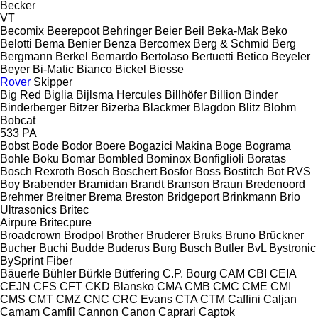
Becker
VT
Becomix
Beerepoot
Behringer
Beier
Beil
Beka-Mak
Beko
Belotti
Bema
Benier
Benza
Bercomex
Berg & Schmid
Berg
Bergmann
Berkel
Bernardo
Bertolaso
Bertuetti
Betico
Beyeler
Beyer
Bi-Matic
Bianco
Bickel
Biesse
Rover
Skipper
Big Red
Biglia
Bijlsma Hercules
Billhöfer
Billion
Binder
Binderberger
Bitzer
Bizerba
Blackmer
Blagdon
Blitz
Blohm
Bobcat
533
PA
Bobst
Bode
Bodor
Boere
Bogazici Makina
Boge
Bograma
Bohle
Boku
Bomar
Bombled
Bominox
Bonfiglioli
Boratas
Bosch Rexroth
Bosch
Boschert
Bosfor
Boss
Bostitch
Bot RVS
Boy
Brabender
Bramidan
Brandt
Branson
Braun
Bredenoord
Brehmer
Breitner
Brema
Breston
Bridgeport
Brinkmann
Brio
Ultrasonics
Britec
Airpure
Britecpure
Broadcrown
Brodpol
Brother
Bruderer
Bruks
Bruno
Brückner
Bucher
Buchi
Budde
Buderus
Burg
Busch
Butler
BvL
Bystronic
BySprint Fiber
Bäuerle
Bühler
Bürkle
Bütfering
C.P. Bourg
CAM
CBI
CEIA
CEJN
CFS
CFT
CKD Blansko
CMA
CMB
CMC
CME
CMI
CMS
CMT
CMZ
CNC
CRC Evans
CTA
CTM
Caffini
Caljan
Camam
Camfil
Cannon
Canon
Caprari
Captok