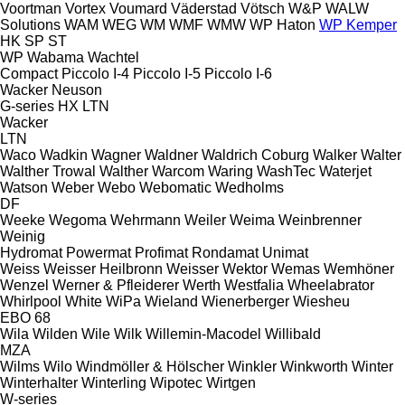
Voortman
Vortex
Voumard
Väderstad
Vötsch
W&P
WALW
Solutions
WAM
WEG
WM
WMF
WMW
WP Haton
WP Kemper
HK
SP
ST
WP
Wabama
Wachtel
Compact
Piccolo I-4
Piccolo I-5
Piccolo I-6
Wacker Neuson
G-series
HX
LTN
Wacker
LTN
Waco
Wadkin
Wagner
Waldner
Waldrich Coburg
Walker
Walter
Walther Trowal
Walther
Warcom
Waring
WashTec
Waterjet
Watson
Weber
Webo
Webomatic
Wedholms
DF
Weeke
Wegoma
Wehrmann
Weiler
Weima
Weinbrenner
Weinig
Hydromat
Powermat
Profimat
Rondamat
Unimat
Weiss
Weisser Heilbronn
Weisser
Wektor
Wemas
Wemhöner
Wenzel
Werner & Pfleiderer
Werth
Westfalia
Wheelabrator
Whirlpool
White
WiPa
Wieland
Wienerberger
Wiesheu
EBO 68
Wila
Wilden
Wile
Wilk
Willemin-Macodel
Willibald
MZA
Wilms
Wilo
Windmöller & Hölscher
Winkler
Winkworth
Winter
Winterhalter
Winterling
Wipotec
Wirtgen
W-series