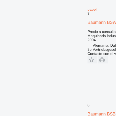
papel
7
Baumann BSW
Precio a consulta
Maquinaria indust
2004
Alemania, Da
3p Vertriebsgese
Contacte con el 
8
Baumann BSB 