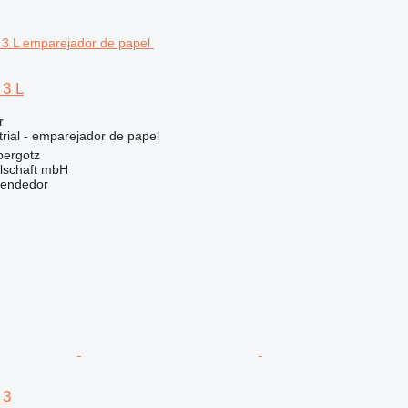
3 L
r
rial - emparejador de papel
bergotz
llschaft mbH
vendedor
 3