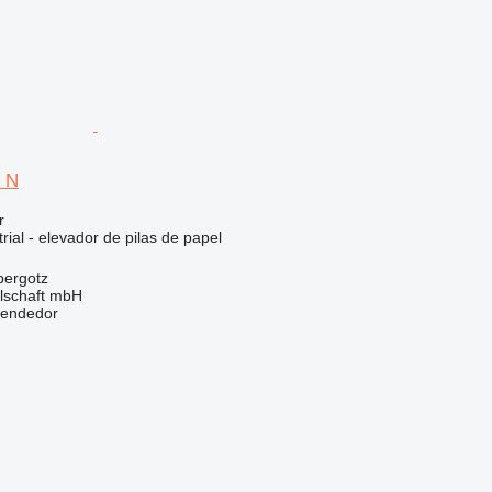
 N
r
rial - elevador de pilas de papel
bergotz
llschaft mbH
vendedor