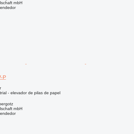
llschaft mbH
vendedor
-P
r
rial - elevador de pilas de papel
bergotz
llschaft mbH
vendedor