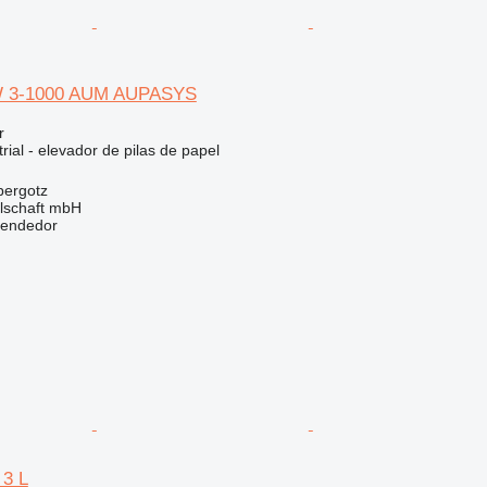
 3-1000 AUM AUPASYS
r
rial - elevador de pilas de papel
bergotz
llschaft mbH
vendedor
3 L