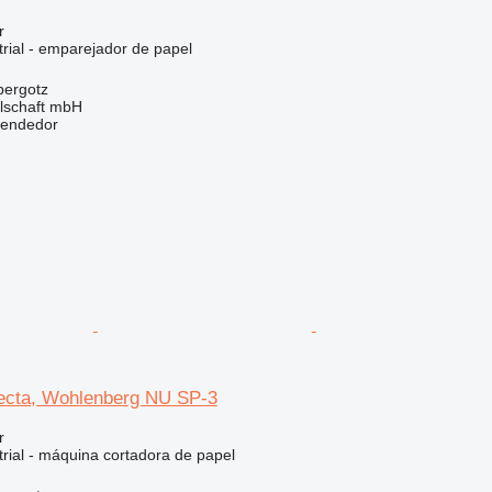
r
rial - emparejador de papel
bergotz
llschaft mbH
vendedor
ecta, Wohlenberg NU SP-3
r
rial - máquina cortadora de papel