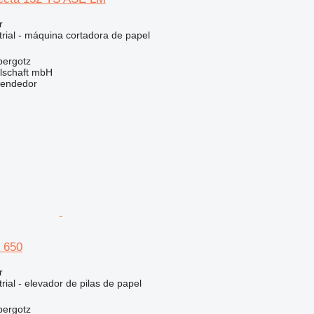
r
rial - máquina cortadora de papel
bergotz
llschaft mbH
vendedor
 650
r
rial - elevador de pilas de papel
bergotz