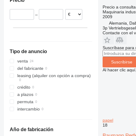
Precio
Precio a consulta
Maquinaria indust
–
2009
Alemania, Da
3p Vertriebsgese
Contacte con el 
Suscríbase para 
Tipo de anuncio
venta
Suscribirse
del fabricante
Al hacer clic aq
leasing (alquiler con opción a compra)
crédito
a plazos
permuta
intercambio
papel
18
Año de fabricación
Baumann Perf