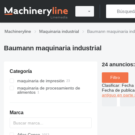
Machineryline
Maquinaria industrial
Baumann maquinaria indu
Baumann maquinaria industrial
24 anuncios
Categoría
Filtro
maquinaria de impresión
Clasificar
:
Fecha 
maquinaria de procesamiento de
máquinas de postimpresión
Fecha de publica
alimentos
antiguo en parte 
elevadores de pilas de papel
equipos de procesamiento de
emparejadores de papel
carne
máquinas cortadoras de papel
otros equipos de procesamiento
Marca
de carne
volteadores de pilas
Atlas Copco
PDS
APD
AB
Ensis
VZ
AG3