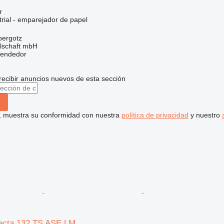
r
rial - emparejador de papel
bergotz
llschaft mbH
vendedor
recibir anuncios nuevos de esta sección
uí, muestra su conformidad con nuestra
política de privacidad
y nuestro
ecta 132 TS ASE LM