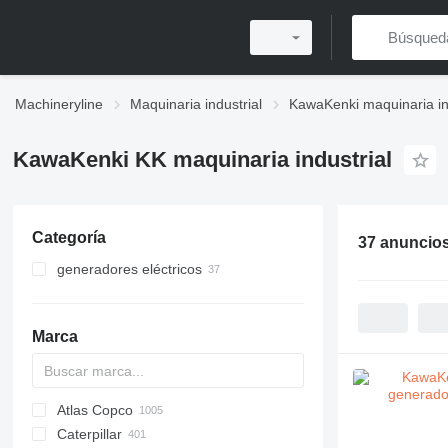
Machineryline
Maquinaria industrial
KawaKenki maquinaria in
KawaKenki KK maquinaria industrial
Categoría
37 anuncio
generadores eléctricos
generadores de diésel
otros generadores
Marca
Atlas Copco
PDS
APD
AB
Ensis
VZ
AG3
Caterpillar
Pega
DrillAir
QAS
PDP
E-series
B-series
BM
GFS
VT
Rover
PA
Airpure
BySprint Fiber
CK
SR